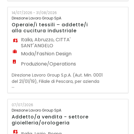
un/una ADDETTO/A VENDITA PART-TIME
(20/24/30 ORE) Di cosa ti occuperai: -
14/07/2026 - 31/08/2026
Accogliere i clienti con un sorriso e
Direzione Lavoro Group SpA
accompagnarli nel loro percorso di
Operaie/i tessili – addette/i
acquisto; - Ascoltare con attenzione per
alla cucitura industriale
individuare l
Italia
,
Abruzzo
,
CITTA'
SANT'ANGELO
Moda/Fashion Design
Produzione/Operations
Direzione Lavoro Group S.p.A. (Aut. Min. 0001
del 21/01/19), Filiale di Pescara, per azienda
...
cliente operante nel settore tessile, ricerca:
OPERAIE/I TESSILI – ADDETTE/I ALLA
CUCITURA INDUSTRIALE Le risorse selezionate
07/07/2026
saranno inserite all'interno del reparto
Direzione Lavoro Group SpA
produttivo e si occuperanno di attività di
Addetto/a vendita - settore
cucitura, assemblaggio e lavorazione di
gioielleria/orologeria
Italia
,
Lazio
,
Roma