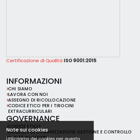
Certificazione di Qualità
ISO 9001:2015
INFORMAZIONI
CHI SIAMO
LAVORA CON NOI
ASSEGNO DI RICOLLOCAZIONE
CODICE ETICO PER I TIROCINI
EXTRACURRICULARI
GOVERNANCE
CODICE ETICO
Note sui cookies
MODELLO DI ORGANIZZAZIONE GESTIONE E CONTROLLO
PARITÀ DI GENERE
Utilizziamo dei cookies per questo