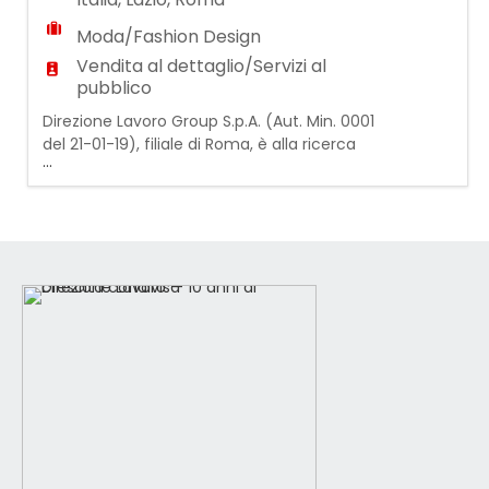
Moda/Fashion Design
Vendita al dettaglio/Servizi al
pubblico
Direzione Lavoro Group S.p.A. (Aut. Min. 0001
del 21-01-19), filiale di Roma, è alla ricerca
...
per un'importante azienda del territorio di
Roma di un Addetto/a vendita settore
gioielleria-orologeria La figura selezionata
si occuperà di offrire un'esperienza di
acquisto di alto livello, assistere il cliente
nella scelta di gioielli e orologi e co