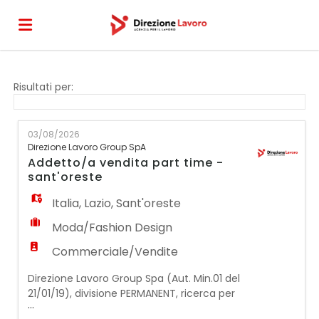
Home
Risultati per:
Offerte
03/08/2026
Direzione Lavoro Group SpA
Addetto/a vendita part time -
di
Carica
sant'oreste
Italia
,
Lazio
,
Sant'oreste
lavoro
il
Login
Moda/Fashion Design
Commerciale/Vendite
CV
Direzione Lavoro Group Spa (Aut. Min.01 del
21/01/19), divisione PERMANENT, ricerca per
...
un nuova punto vendita per azienda cliente