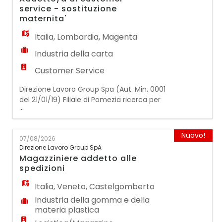
meccaniche tramite l'uso di macchine
service - sostituzione
CNC.
maternita'
Italia
,
Lombardia
,
Magenta
Industria della carta
Customer Service
Direzione Lavoro Group Spa (Aut. Min. 0001
del 21/01/19) Filiale di Pomezia ricerca per
...
azienda cliente operante nel settore
industriale con sede in zona Magenta (MI),
UN/A ADDETTO/A AL CUSTOMER SERVICE.
Nuovo!
07/08/2026
Compiti principali • · Verificare e
Direzione Lavoro Group SpA
analizzare gli ordini ricevuti dal Cliente ·
Magazziniere addetto alle
Inserire ed aggiornare il database aziendale
spedizioni
Italia
,
Veneto
,
Castelgomberto
Industria della gomma e della
materia plastica