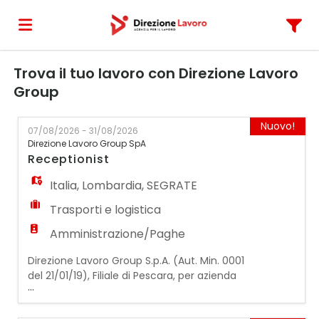
Trova il tuo lavoro con Direzione Lavoro
Home
Group
Offerte
Nuovo!
07/08/2026 - 31/08/2026
Direzione Lavoro Group SpA
Receptionist
di
Carica
Italia
,
Lombardia
,
SEGRATE
Trasporti e logistica
lavoro
il
Login
Amministrazione/Paghe
Direzione Lavoro Group S.p.A. (Aut. Min. 0001
CV
del 21/01/19), Filiale di Pescara, per azienda
...
cliente operante nel settore dei servizi,
ricerca: RECEPTIONIST / FRONT OFFICE La