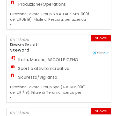
Produzione/Operations
Direzione Lavoro Group S.p.A. (Aut. Min. 0001
del 21/01/19), Filiale di Pescara, per azienda
...
cliente operante nel settore agricolo,
ricerca: MECCANICO MOTORISTA MEZZI
AGRICOLI La risorsa selezionata sarà inserita
Nuovo!
07/08/2026
all'interno dell'officina aziendale e si
Direzione Servizi Srl
occuperà della manutenzione e riparazione
Steward
dei mezzi e delle attrezzature agricole,
garant
Italia
,
Marche
,
ASCOLI PICENO
Sport e attività ricreative
Sicurezza/Vigilanza
Direzione Lavoro Group Spa (Aut. Min.0001
del 21/1/19), Filiale di Teramo ricerca per
...
STEWARD. Siamo alla ricerca di 15 candidati
interessati a intraprendere il ruolo di
Steward per il servizio di accoglienza,
Nuovo!
07/08/2026
controllo e assistenza al pubblico durante