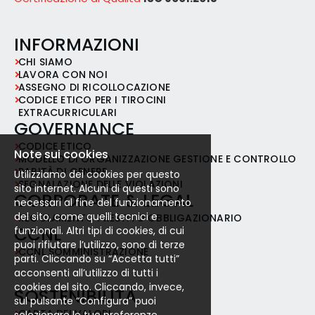
INFORMAZIONI
CHI SIAMO
LAVORA CON NOI
ASSEGNO DI RICOLLOCAZIONE
CODICE ETICO PER I TIROCINI
EXTRACURRICULARI
GOVERNANCE
CODICE ETICO
Note sui cookies
MODELLO DI ORGANIZZAZIONE GESTIONE E CONTROLLO
PARITÀ DI GENERE
Utilizziamo dei cookies per questo
SEGNALAZIONE DELLE VIOLAZIONI
sito internet. Alcuni di questi sono
CORPORATE & LEGAL
necessari al fine del funzionamento
del sito, come quelli tecnici e
REGOLAMENTO PRESTITO OBBLIGAZIONARIO
CCNL
funzionali. Altri tipi di cookies, di cui
puoi rifiutare l’utilizzo, sono di terze
CCNL SOMMINISTRAZIONE
parti. Cliccando su “Accetta tutti”
acconsenti all’utilizzo di tutti i
cookies del sito. Cliccando, invece,
SOSTENIBILITÀ
sul pulsante “Configura” puoi
CARTA DEI VALORI