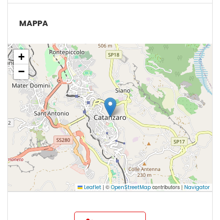
MAPPA
+
−
|
©
contributors |
Leaflet
OpenStreetMap
Navigator