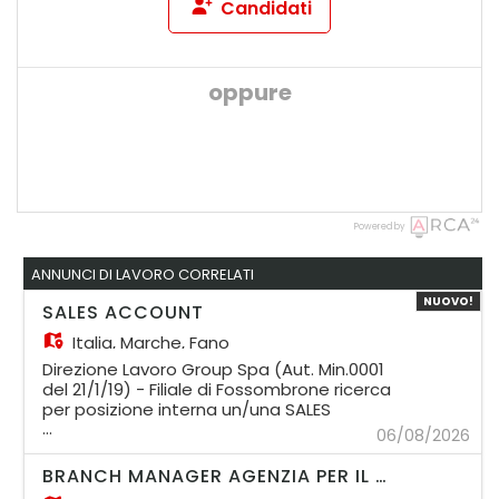
Candidati
oppure
Powered by
ANNUNCI DI LAVORO CORRELATI
NUOVO!
SALES ACCOUNT
Italia,
Marche, Fano
Direzione Lavoro Group Spa (Aut. Min.0001
del 21/1/19) - Filiale di Fossombrone ricerca
per posizione interna un/una SALES
...
ACCOUNT Chi siamo: Un'agenzia per il
06/08/2026
lavoro giovane e dinamica, sempre in
crescita. La nostra forza è connettere
BRANCH MANAGER AGENZIA PER IL LAVORO CAMPANIA
persone e opportunità con soluzioni su