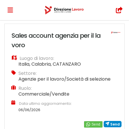
Home
Sales account agenzia per il la
voro
Offerte
Luogo di lavoro:
Italia
,
Calabria
,
CATANZARO
di
Carica
Settore:
Agenzie per il lavoro/Società di selezione
Ruolo:
lavoro
il
Login
Commerciale/Vendite
Data ultimo aggiornamento:
CV
06/06/2026
Send