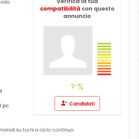
Verifica la tua
ienda
Dillo a un
compatibilità
con questo
amico
annuncio
? %
e
Candidati
l pc
manali su turni a ciclo continuo.