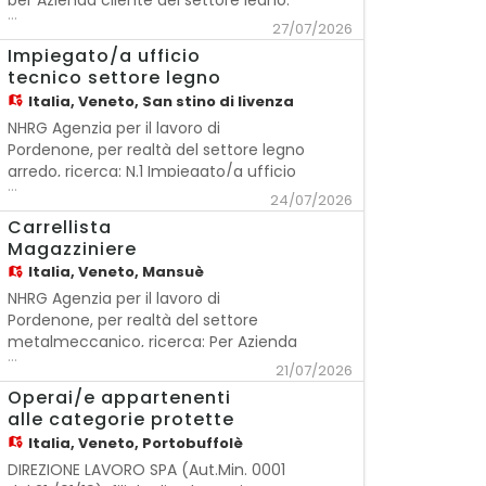
per Azienda cliente del settore legno:
...
OPERAIO/A - 3 TURNI/CICLO CONTINUO
27/07/2026
Mansioni: - Carico e scarico manuale
Impiegato/a ufficio
della linea - Controllo qualità -
tecnico settore legno
Imballaggio Requisiti richiesti: -
Italia,
Veneto, San stino di livenza
Diploma o qualifica professionale ad
NHRG Agenzia per il lavoro di
Pordenone, per realtà del settore legno
arredo, ricerca: N.1 Impiegato/a ufficio
...
tecnico Descrizione del ruolo: La figura
24/07/2026
selezionata si occuperà di: - Sviluppo
Carrellista
tecnico delle commesse: disegno
Magazziniere
tecnico, realizzazione distinte base e
Italia,
Veneto, Mansuè
specifiche di lavorazione; - Gestione
NHRG Agenzia per il lavoro di
Pordenone, per realtà del settore
metalmeccanico, ricerca: Per Azienda
...
del settore metalmeccanico n.1
21/07/2026
Carrellista Descrizione del ruolo: Il
Operai/e appartenenti
profilo è assunto come carrellista si
alle categorie protette
occuperà principalmente di carico e
Italia,
Veneto, Portobuffolè
scarico automezzi ed asservimento
DIREZIONE LAVORO SPA (Aut.Min. 0001
del magazzino Si occu