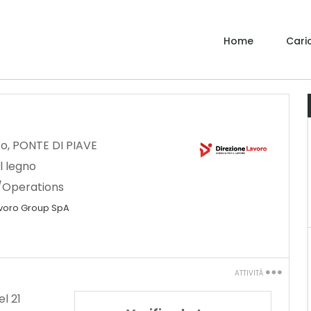
Home
Caric
to
,
PONTE DI PIAVE
l legno
/Operations
avoro Group SpA
ATTIVITÀ
Stampa
l 21