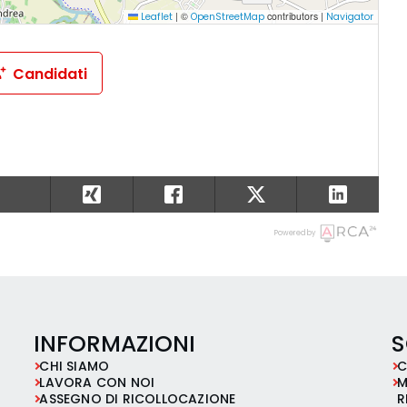
|
©
contributors |
Leaflet
OpenStreetMap
Navigator
Candidati
Powered by
INFORMAZIONI
S
CHI SIAMO
C
LAVORA CON NOI
M
ASSEGNO DI RICOLLOCAZIONE
R