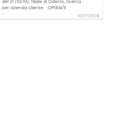
del 21 /01/19), filiale di Oderzo, ricerca
per azienda cliente: OPERAI/E
...
ADDETTI/E ALLE LINEE DI PRODUZIONE –
10/07/2026
APPARTENENTI ALLE CATEGORIE
PROTETTE La risorsa sarà inserita in
un'azienda del settore legno. Requisiti
richiesti: - Preferibile esperienza
pregressa