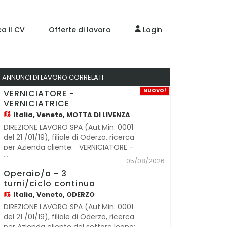
a il CV
Offerte di lavoro
Login
ANNUNCI DI LAVORO CORRELATI
NUOVO!
VERNICIATORE -
VERNICIATRICE
Italia,
Veneto, MOTTA DI LIVENZA
DIREZIONE LAVORO SPA (Aut.Min. 0001
del 21 /01/19), filiale di Oderzo, ricerca
per Azienda cliente: VERNICIATORE -
...
VERNICIATRICE Mansioni: - Gestione
05/08/2026
dell'impianto di verniciatura -
Operaio/a - 3
Preparazione colori e tinte Requisiti
turni/ciclo continuo
richiesti: - Esperienza pregressa nel
Italia,
Veneto, ODERZO
settore - Flessibilità oraria Orari
DIREZIONE LAVORO SPA (Aut.Min. 0001
del 21 /01/19), filiale di Oderzo, ricerca