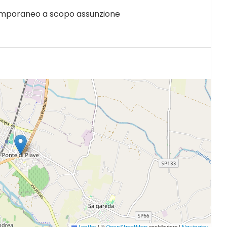
emporaneo a scopo assunzione
|
©
contributors |