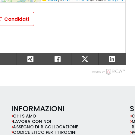
Leaflet
OpenStreetMap
Navigator
Candidati
Powered by
INFORMAZIONI
S
CHI SIAMO
C
LAVORA CON NOI
M
ASSEGNO DI RICOLLOCAZIONE
R
CODICE ETICO PER I TIROCINI
P