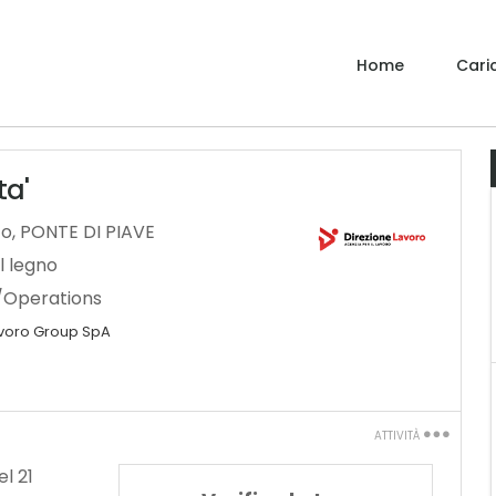
Home
Caric
ta'
to
,
PONTE DI PIAVE
l legno
/Operations
avoro Group SpA
ATTIVITÀ
Stampa
l 21