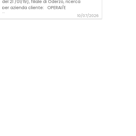
del 21 /01/19), filiale di Oderzo, ricerca
per azienda cliente: OPERAI/E
...
ADDETTI/E ALLE LINEE DI PRODUZIONE –
10/07/2026
APPARTENENTI ALLE CATEGORIE
PROTETTE La risorsa sarà inserita in
un'azienda del settore legno. Requisiti
richiesti: - Preferibile esperienza
pregressa