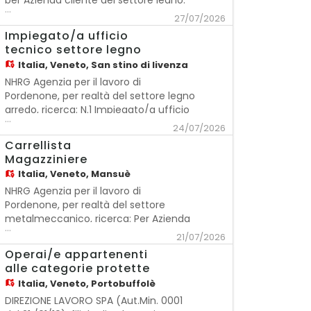
per Azienda cliente del settore legno:
...
OPERAIO/A - 3 TURNI/CICLO CONTINUO
27/07/2026
Mansioni: - Carico e scarico manuale
Impiegato/a ufficio
della linea - Controllo qualità -
tecnico settore legno
Imballaggio Requisiti richiesti: -
Italia,
Veneto, San stino di livenza
Diploma o qualifica professionale ad
NHRG Agenzia per il lavoro di
Pordenone, per realtà del settore legno
arredo, ricerca: N.1 Impiegato/a ufficio
...
tecnico Descrizione del ruolo: La figura
24/07/2026
selezionata si occuperà di: - Sviluppo
Carrellista
tecnico delle commesse: disegno
Magazziniere
tecnico, realizzazione distinte base e
Italia,
Veneto, Mansuè
specifiche di lavorazione; - Gestione
NHRG Agenzia per il lavoro di
Pordenone, per realtà del settore
metalmeccanico, ricerca: Per Azienda
...
del settore metalmeccanico n.1
21/07/2026
Carrellista Descrizione del ruolo: Il
Operai/e appartenenti
profilo è assunto come carrellista si
alle categorie protette
occuperà principalmente di carico e
Italia,
Veneto, Portobuffolè
scarico automezzi ed asservimento
DIREZIONE LAVORO SPA (Aut.Min. 0001
del magazzino Si occu