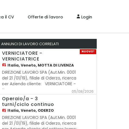
a il CV
Offerte di lavoro
Login
ANNUNCI DI LAVORO CORRELATI
NUOVO!
VERNICIATORE -
VERNICIATRICE
Italia,
Veneto, MOTTA DI LIVENZA
DIREZIONE LAVORO SPA (Aut.Min. 0001
del 21 /01/19), filiale di Oderzo, ricerca
per Azienda cliente: VERNICIATORE -
...
VERNICIATRICE Mansioni: - Gestione
05/08/2026
dell'impianto di verniciatura -
Operaio/a - 3
Preparazione colori e tinte Requisiti
turni/ciclo continuo
richiesti: - Esperienza pregressa nel
Italia,
Veneto, ODERZO
settore - Flessibilità oraria Orari
DIREZIONE LAVORO SPA (Aut.Min. 0001
del 21 /01/19), filiale di Oderzo, ricerca