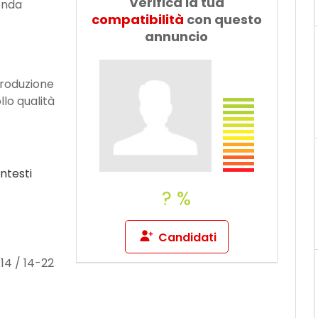
Verifica la tua
ienda
Dillo a un
compatibilità
con questo
amico
annuncio
 produzione
llo qualità
ntesti
? %
Candidati
-14 / 14-22