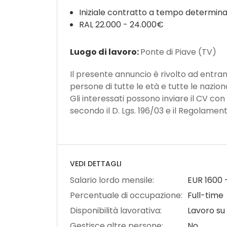
Iniziale contratto a tempo determin
RAL 22.000 - 24.000€
Luogo di lavoro:
Ponte di Piave (TV)
Il presente annuncio è rivolto ad entrambi
persone di tutte le età e tutte le nazional
Gli interessati possono inviare il CV con
secondo il D. Lgs. 196/03 e il Regolamen
VEDI DETTAGLI
Salario lordo mensile:
EUR
1600
Percentuale di occupazione:
Full-time
Disponibilità lavorativa:
Lavoro su 
Gestisce altre persone:
No