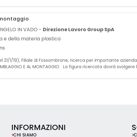
rà di garantire il corretto funzi
 montaggio
ANGELO IN VADO
-
Direzione Lavoro Group SpA
 e della materia plastica
ns
l 21/1/19), Filiale di Fossombrone, ricerca per importante azienda
LAGGIO E AL MONTAGGIO La figura ricercata dovrà svolgere le
 · controllo del lavorato · varie attività inerenti l
INFORMAZIONI
S
CHI SIAMO
C