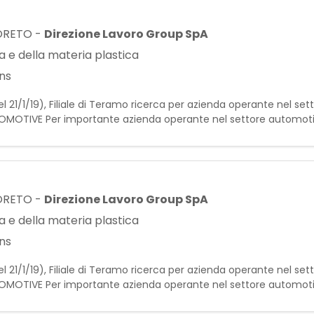
ORETO
-
Direzione Lavoro Group SpA
 e della materia plastica
ns
l 21/1/19), Filiale di Teramo ricerca per azienda operante nel se
OTIVE Per importante azienda operante nel settore automoti
e del legno. Requisiti: - Esperienza nella carteggiatura di co
ORETO
-
Direzione Lavoro Group SpA
 e della materia plastica
ns
l 21/1/19), Filiale di Teramo ricerca per azienda operante nel se
OTIVE Per importante azienda operante nel settore automoti
e del legno. Requisiti: - Esperienza nella carteggiatura di co