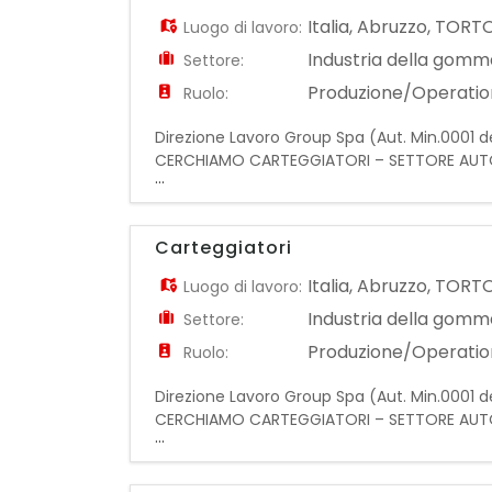
Italia
,
Abruzzo
,
TORT
Luogo di lavoro:
Industria della gomma
Settore:
Produzione/Operatio
Ruolo:
Direzione Lavoro Group Spa (Aut. Min.0001 de
CERCHIAMO CARTEGGIATORI – SETTORE AUTOM
...
Carteggiatori con esperienza nella lavorazion
Carteggiatori
Italia
,
Abruzzo
,
TORT
Luogo di lavoro:
Industria della gomma
Settore:
Produzione/Operatio
Ruolo:
Direzione Lavoro Group Spa (Aut. Min.0001 de
CERCHIAMO CARTEGGIATORI – SETTORE AUTOM
...
Carteggiatori con esperienza nella lavorazion