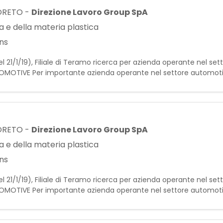
ORETO
-
Direzione Lavoro Group SpA
 e della materia plastica
ns
l 21/1/19), Filiale di Teramo ricerca per azienda operante nel se
OTIVE Per importante azienda operante nel settore automoti
e del legno. Requisiti: - Esperienza nella carteggiatura di co
ORETO
-
Direzione Lavoro Group SpA
 e della materia plastica
ns
l 21/1/19), Filiale di Teramo ricerca per azienda operante nel se
OTIVE Per importante azienda operante nel settore automoti
e del legno. Requisiti: - Esperienza nella carteggiatura di co