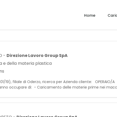
Home
Caric
O
-
Direzione Lavoro Group SpA
 e della materia plastica
ns
01/19), filiale di Oderzo, ricerca per Azienda cliente: OPERAIO/A
tranno occupare di: - Caricamento delle materie prime nei macc
le macchine secondo le specifiche di produzi