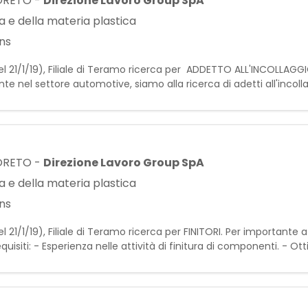
ORETO
-
Direzione Lavoro Group SpA
 e della materia plastica
ns
el 21/1/19), Filiale di Teramo ricerca per ADDETTO ALL'INCOLLAG
nel settore automotive, siamo alla ricerca di adetti all'incolla
 si occuperà di: - Finitura di componenti destinati al s
ORETO
-
Direzione Lavoro Group SpA
 e della materia plastica
ns
l 21/1/19), Filiale di Teramo ricerca per FINITORI. Per importante
uisiti: - Esperienza nelle attività di finitura di componenti. - O
eseguire controlli qualitativi sul prodott