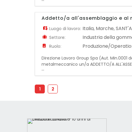
stretto contatto con la Produzione, si occupe
Addetto/a all'assemblaggio e al
Italia
,
Marche
,
SANT'
Luogo di lavoro:
Industria della gomma
Settore:
Produzione/Operatio
Ruolo:
Direzione Lavoro Group Spa (Aut. Min.0001 de
metalmeccanico un/a ADDETTO/A ALL'ASSEMB
...
carico e scarico pezzi su catena di produzione
1
2