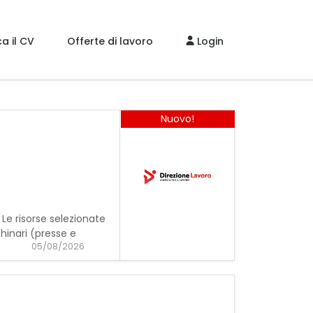
a il CV
Offerte di lavoro
Login
Nuovo!
 Le risorse selezionate
hinari (presse e
05/08/2026