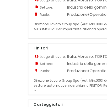
Italia
,
Abruzzo
,
TORT
Luogo di lavoro:
Industria della gomma
Settore:
Produzione/Operatio
Ruolo:
Direzione Lavoro Group Spa (Aut. Min.0001 d
AUTOMOTIVE Per importante azienda operante 
...
all'interno del reparto produttivo. La risorsa
Finitori
Italia
,
Abruzzo
,
TORT
Luogo di lavoro:
Industria della gomma
Settore:
Produzione/Operatio
Ruolo:
Direzione Lavoro Group Spa (Aut. Min.0001 de
settore automotive, ricerchiamo FINITORI Req
...
precisione e cura dei dettagli. - Capacità di 
Carteggiatori