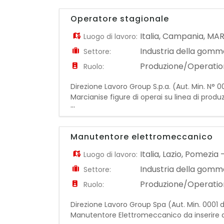
Operatore stagionale
Italia
,
Campania
,
MAR
Luogo di lavoro:
Industria della gomma
Settore:
Produzione/Operatio
Ruolo:
Direzione Lavoro Group S.p.a. (Aut. Min. N° 00
Marcianise figure di operai su linea di pro
...
della linea produttiva - Assemblaggio e con
Manutentore elettromeccanico
Italia
,
Lazio
,
Pomezia
Luogo di lavoro:
Industria della gomma
Settore:
Produzione/Operatio
Ruolo:
Direzione Lavoro Group Spa (Aut. Min. 0001 de
Manutentore Elettromeccanico da inserire all
...