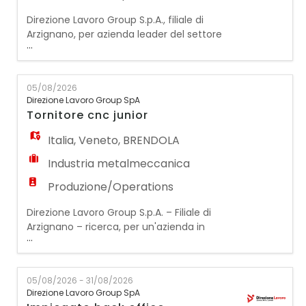
Direzione Lavoro Group S.p.A., filiale di
Arzignano, per azienda leader del settore
...
metalmeccanico, ricerca una figura di:
TORNITORE CNC – Esperto La risorsa si
occuperà di: - Carico e scarico dei pezzi su
05/08/2026
tornio CNC - Controllo qualità visivo e
Direzione Lavoro Group SpA
dimensionale dei pezzi lavorati mediante
Tornitore cnc junior
utilizzo di calibro, micrometro e
comparatori
Italia
,
Veneto
,
BRENDOLA
Industria metalmeccanica
Produzione/Operations
Direzione Lavoro Group S.p.A. – Filiale di
Arzignano – ricerca, per un'azienda in
...
continua crescita operante nel settore
metalmeccanico, una figura di: Tornitore
CNC Junior Mansioni: - Programmazione,
05/08/2026 - 31/08/2026
attrezzaggio e conduzione di torni CNC per
Direzione Lavoro Group SpA
la produzione di particolari meccanici; -