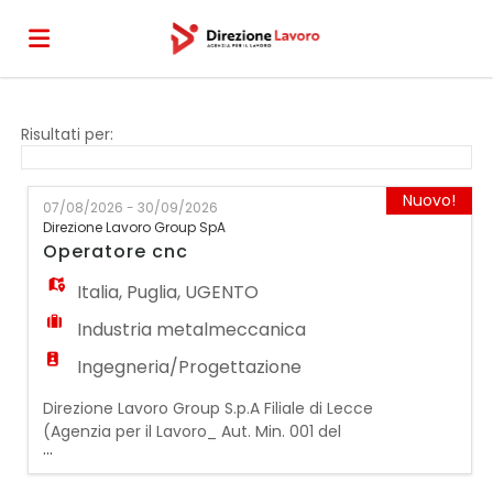
Home
Risultati per:
Offerte
Nuovo!
07/08/2026 - 30/09/2026
Direzione Lavoro Group SpA
Operatore cnc
di
Carica
Italia
,
Puglia
,
UGENTO
Industria metalmeccanica
lavoro
il
Login
Ingegneria/Progettazione
Direzione Lavoro Group S.p.A Filiale di Lecce
CV
(Agenzia per il Lavoro_ Aut. Min. 001 del
...
21/01/2019) ricerca per azienda cliente
operante nel settore metalmeccanico: