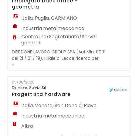
Impiegato back office -
Controllo qualità visivo e dimensionale dei
geometra
pezzi
Italia
,
Puglia
,
CARMIANO
Industria metalmeccanica
Centralino/Segretariato/Servizi
generali
DIREZIONE LAVORO GROUP SPA (Aut.Min. 0001
del 21 / 01 / 19), Filiale di Lecce ricerca per
...
importante azienda nel settore industriale
della refrigerazione Horeca : IMPIEGATO
BACK OFFICE La figura ricercata dovrà: -
05/08/2026
Gestire portafoglio Clienti attivi e relativo
Direzione Servizi Srl
disbrigo pratiche amministrative; -
Progettista hardware
Combinare competenze amministrative
con abili
Italia
,
Veneto
,
San Dona di Piave
Industria metalmeccanica
Altro