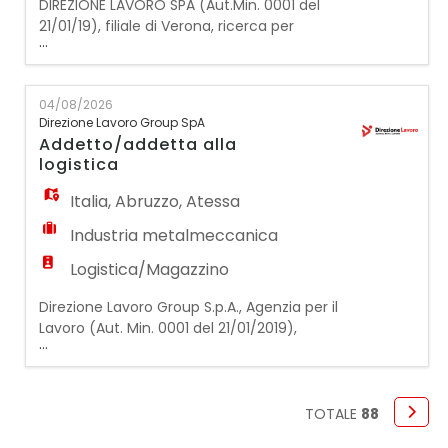
DIREZIONE LAVORO SPA (Aut.Min. 0001 del
21/01/19), filiale di Verona, ricerca per
...
azienda cliente una/un: Progettista
Hardware Mansioni: Il candidato si
occuperà, dopo adeguato affiancamento,
04/08/2026
di progettazione hardware, con le seguenti
Direzione Lavoro Group SpA
mansioni principali: · Progettazione di
Addetto/addetta alla
schede per apparecchiature e sistemi
logistica
elettronici per l'au
Italia
,
Abruzzo
,
Atessa
Industria metalmeccanica
Logistica/Magazzino
Direzione Lavoro Group S.p.A., Agenzia per il
Lavoro (Aut. Min. 0001 del 21/01/2019),
...
ricerca per importante azienda cliente
operante nel settore metalmeccanico
un/una: ADDETTO/A ALLA LOGISTICA
INBOUND La risorsa sarà inserita all'interno
TOTALE
88
dell'area Logistica e avrà il compito di