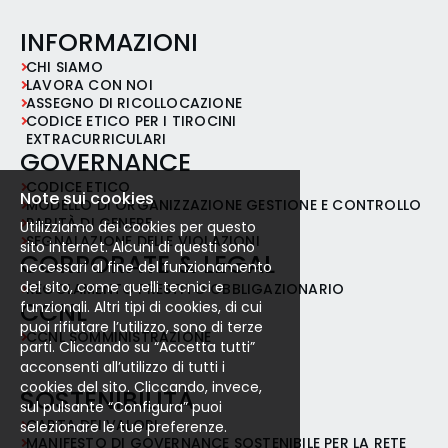
INFORMAZIONI
CHI SIAMO
LAVORA CON NOI
ASSEGNO DI RICOLLOCAZIONE
CODICE ETICO PER I TIROCINI
EXTRACURRICULARI
GOVERNANCE
CODICE ETICO
Note sui cookies
MODELLO DI ORGANIZZAZIONE GESTIONE E CONTROLLO
PARITÀ DI GENERE
Utilizziamo dei cookies per questo
SEGNALAZIONE DELLE VIOLAZIONI
sito internet. Alcuni di questi sono
CORPORATE & LEGAL
necessari al fine del funzionamento
del sito, come quelli tecnici e
REGOLAMENTO PRESTITO OBBLIGAZIONARIO
CCNL
funzionali. Altri tipi di cookies, di cui
puoi rifiutare l’utilizzo, sono di terze
CCNL SOMMINISTRAZIONE
parti. Cliccando su “Accetta tutti”
acconsenti all’utilizzo di tutti i
cookies del sito. Cliccando, invece,
SOSTENIBILITÀ
sul pulsante “Configura” puoi
CARTA DEI VALORI
selezionare le tue preferenze.
MANIFESTO DI GOVERNANCE SOSTENIBILE PER LA RETE