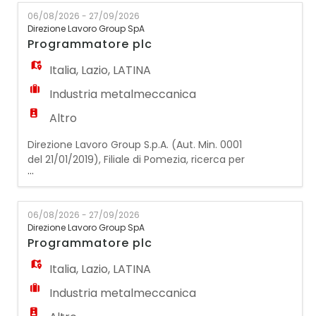
OPERATORE CNC La risorsa verrà inserita
06/08/2026 - 27/09/2026
sulla linea di produzione per la lavorazione
Direzione Lavoro Group SpA
dell'acciaio e si occuperà di lavorazioni
Programmatore plc
meccaniche tramite l'uso di macchine
CNC.
Italia
,
Lazio
,
LATINA
Industria metalmeccanica
Altro
Direzione Lavoro Group S.p.A. (Aut. Min. 0001
del 21/01/2019), Filiale di Pomezia, ricerca per
...
azienda operante nel settore
dell'automazione industriale un
Programmatore PLC da inserire all'interno
06/08/2026 - 27/09/2026
dell'ufficio tecnico per lo sviluppo, la
Direzione Lavoro Group SpA
programmazione e il collaudo di software
Programmatore plc
destinati a impianti e macchinari industriali.
La risorsa si occuperà
Italia
,
Lazio
,
LATINA
Industria metalmeccanica