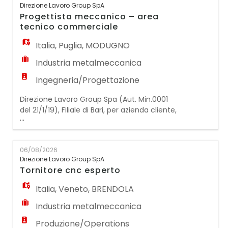
Direzione Lavoro Group SpA
persona precisa, metodica e motivata a
Progettista meccanico – area
crescere all'interno di un team giovane e
tecnico commerciale
dinamico.
Italia
,
Puglia
,
MODUGNO
Industria metalmeccanica
Ingegneria/Progettazione
Direzione Lavoro Group Spa (Aut. Min.0001
del 21/1/19), Filiale di Bari, per azienda cliente,
...
specializzata nella progettazione e
realizzazione di macchine speciali per
l'automazione industriale e la robotica,
06/08/2026
ricerca: Progettista Meccanico – Area
Direzione Lavoro Group SpA
Tecnico Commerciale La risorsa si
Tornitore cnc esperto
occuperà di: La figura sarà coinvolta nella
fase iniziale d
Italia
,
Veneto
,
BRENDOLA
Industria metalmeccanica
Produzione/Operations