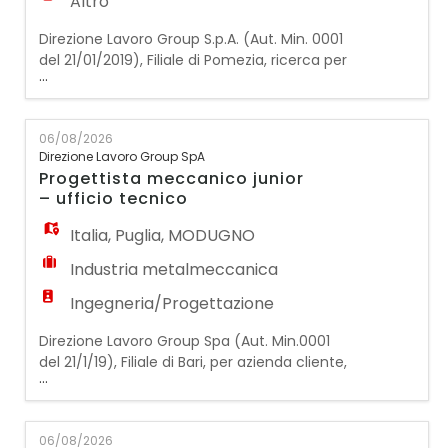
Altro
Direzione Lavoro Group S.p.A. (Aut. Min. 0001
del 21/01/2019), Filiale di Pomezia, ricerca per
...
azienda operante nel settore
dell'automazione industriale un
Programmatore PLC da inserire all'interno
06/08/2026
dell'ufficio tecnico per lo sviluppo, la
Direzione Lavoro Group SpA
programmazione e il collaudo di software
Progettista meccanico junior
destinati a impianti e macchinari industriali.
– ufficio tecnico
La risorsa si occuperà
Italia
,
Puglia
,
MODUGNO
Industria metalmeccanica
Ingegneria/Progettazione
Direzione Lavoro Group Spa (Aut. Min.0001
del 21/1/19), Filiale di Bari, per azienda cliente,
...
specializzata nella progettazione e
realizzazione di macchine speciali per
l'automazione industriale e la robotica,
06/08/2026
ricerca: Progettista Meccanico Junior, una