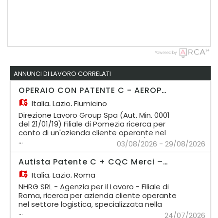
Powered by
ANNUNCI DI LAVORO CORRELATI
OPERAIO CON PATENTE C - AEROPORTO FIUMICINO
Italia,
Lazio, Fiumicino
Direzione Lavoro Group Spa (Aut. Min. 0001
del 21/01/19) Filiale di Pomezia ricerca per
conto di un'azienda cliente operante nel
...
settore dei servizi aeroportuali, un/una
03/08/2026 - 29/08/2026
OPERAIO CON PATENTE C presso un cantiere
edile dell'aeroporto di Fiumicino. - Patente
Autista Patente C + CQC Merci – Roma e Provincia
di guida categoria C in corso di validità; Si
Italia,
Lazio, Roma
offre: - Contratto a tempo determinato; -
Inquadramento al 3° livello del Ccnl
NHRG SRL - Agenzia per il Lavoro - Filiale di
Metalmeccanico (piccola industria) Ral
Roma, ricerca per azienda cliente operante
26.123,24 - Orario di lavoro Dal Lunedì' al
nel settore logistica, specializzata nella
Venerdì, dalle 7 alle 12 e dalle 13 alle 16.
...
distribuzione e consegna delle merci sul
24/07/2026