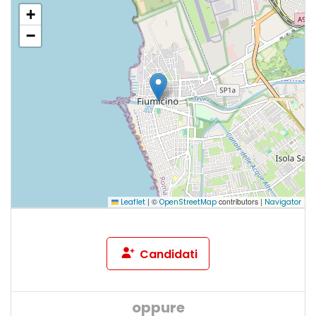
+
−
|
©
contributors |
Leaflet
OpenStreetMap
Navigator
Candidati
oppure