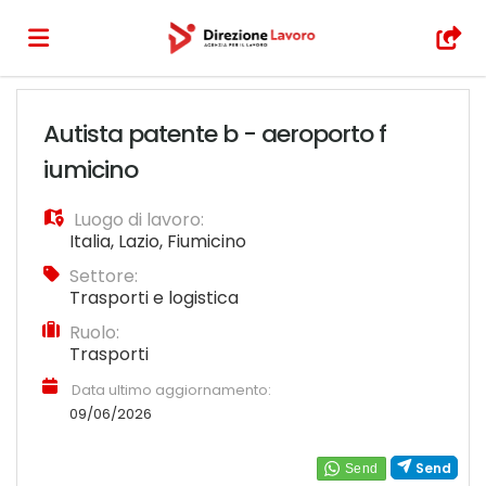
Home
Autista patente b - aeroporto f
iumicino
Offerte
Luogo di lavoro:
Italia
,
Lazio
,
Fiumicino
di
Carica
Settore:
Trasporti e logistica
Ruolo:
lavoro
il
Login
Trasporti
Data ultimo aggiornamento:
CV
09/06/2026
Send