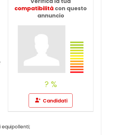
Verifica la tua
Dillo a un
compatibilità
con questo
amico
annuncio
;
? %
Candidati
 equipollenti;