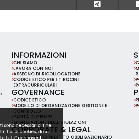
INFORMAZIONI
S
CHI SIAMO
C
LAVORA CON NOI
M
ASSEGNO DI RICOLLOCAZIONE
R
CODICE ETICO PER I TIROCINI
P
EXTRACURRICULARI
P
GOVERNANCE
P
ia
CODICE ETICO
P
.
MODELLO DI ORGANIZZAZIONE GESTIONE E
P
CONTROLLO
PARITÀ DI GENERE
SEGNALAZIONE DELLE VIOLAZIONI
ti sono necessari al fine
CORPORATE & LEGAL
i tipi di cookies, di cui
REGOLAMENTO PRESTITO OBBLIGAZIONARIO
etta tutti” acconsenti