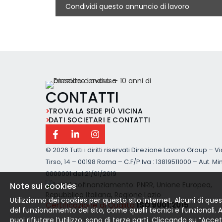
Condividi questo annuncio di lavoro
CONTATTI
TROVA LA SEDE PIÙ VICINA
DATI SOCIETARI E CONTATTI
©
2026 Tutti i diritti riservati Direzione Lavoro Group – V
Tirso, 14 – 00198 Roma – C.F/P.Iva : 13819511000 – Aut. Min
0000001 del 21/01/2019
Note sui cookies
Utilizziamo dei cookies per questo sito internet. Alcuni di ques
Certificazione di Qualità
ISO 9001:2015
del funzionamento del sito, come quelli tecnici e funzionali. Altr
puoi rifiutare l’utilizzo, sono di terze parti. Cliccando su “Acc