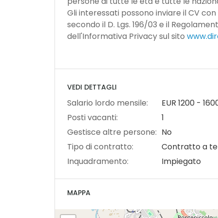
persone di tutte le età e tutte le nazional
Gli interessati possono inviare il CV con
secondo il D. Lgs. 196/03 e il Regolamen
dell'Informativa Privacy sul sito
www.dire
VEDI DETTAGLI
Salario lordo mensile:
EUR
1200
-
160
Posti vacanti:
1
Gestisce altre persone:
No
Tipo di contratto:
Contratto a t
Inquadramento:
Impiegato
MAPPA