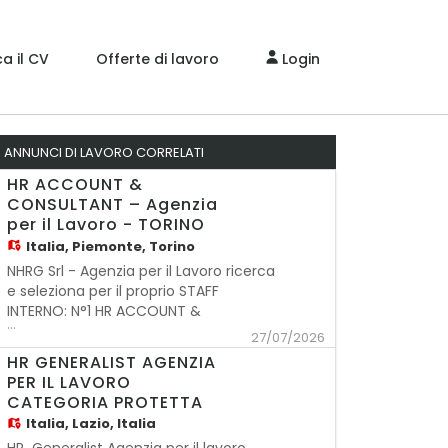
a il CV
Offerte di lavoro
Login
ANNUNCI DI LAVORO CORRELATI
HR ACCOUNT &
CONSULTANT – Agenzia
per il Lavoro - TORINO
Italia,
Piemonte, Torino
NHRG Srl - Agenzia per il Lavoro ricerca
e seleziona per il proprio STAFF
INTERNO: N°1 HR ACCOUNT &
...
CONSULTANT – Agenzia per il Lavoro -
27/07/2026
TORINO L'HR Account & Consultant,
HR GENERALIST AGENZIA
rispondendo al Branch Manager,
PER IL LAVORO
contribuisce allo sviluppo
CATEGORIA PROTETTA
commerciale del portafoglio Clienti
Italia,
Lazio, Italia
afferenti alla Filiale di competenz