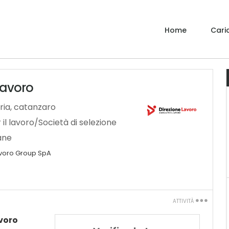
Home
Caric
 lavoro
ria
,
catanzaro
il lavoro/Società di selezione
ane
avoro Group SpA
ATTIVITÀ
Stampa
avoro