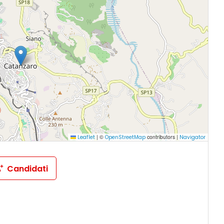
|
©
contributors |
Leaflet
OpenStreetMap
Navigator
Candidati