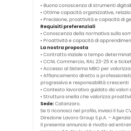
• Buona conoscenza di strumenti digitali
• Ottime capacità organizzative, relazio
• Precisione, proattività e capacità di
Requisiti preferenziali
• Conoscenza della normativa sulla som
• Proattività e capacità di apprendime
La nostra proposta
• Contratto iniziale a tempo determinato
• CCNL Commercio, RAL 23-25 K e ticke
• Accesso al Sistema MBO per valorizzare 
• Affiancamento diretto a professionisti
progressiva e responsabilità crescenti
• Contesto lavorativo guidato da valori 
• Struttura snella che valorizza proattiv
Sede:
Catanzaro.
Se ti riconosci nel profilo, inviaci il tuo 
Direzione Lavoro Group S.p.A. – Agenzia p
Il presente annuncio è rivolto ad entrambi