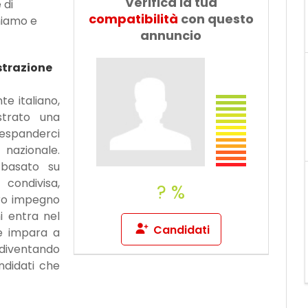
Verifica la tua
 di
Dillo a un
compatibilità
con questo
amico
hiamo e
annuncio
strazione
e italiano,
strato una
 espanderci
 nazionale.
basato su
 condivisa,
? %
tro impegno
i entra nel
Candidati
 e impara a
 diventando
andidati che