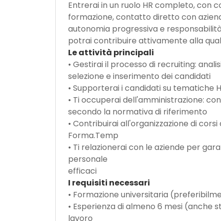
Entrerai in un ruolo HR completo, con c
formazione, contatto diretto con aziende
autonomia progressiva e responsabilità c
potrai contribuire attivamente alla qualit
Le attività principali
• Gestirai il processo di recruiting: ana
selezione e inserimento dei candidati
• Supporterai i candidati su tematiche 
• Ti occuperai dell'amministrazione: co
secondo la normativa di riferimento
• Contribuirai all'organizzazione di cors
Forma.Temp
• Ti relazionerai con le aziende per gara
personale
efficaci
I requisiti necessari
• Formazione universitaria (preferibil
• Esperienza di almeno 6 mesi (anche st
lavoro