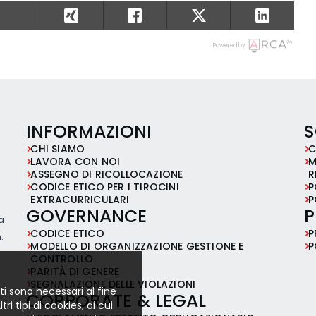
Powered by
INFORMAZIONI
S
CHI SIAMO
C
LAVORA CON NOI
M
ASSEGNO DI RICOLLOCAZIONE
R
CODICE ETICO PER I TIROCINI
P
EXTRACURRICULARI
P
GOVERNANCE
P
ia
CODICE ETICO
P
.
MODELLO DI ORGANIZZAZIONE GESTIONE E
P
CONTROLLO
PARITÀ DI GENERE
SEGNALAZIONE DELLE VIOLAZIONI
ti sono necessari al fine
CORPORATE & LEGAL
i tipi di cookies, di cui