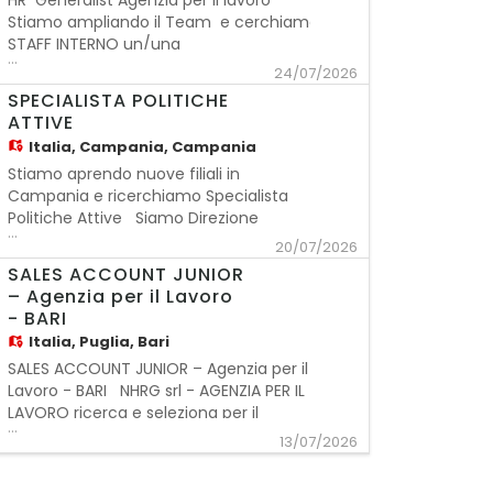
HR Generalist Agenzia per il lavoro
Stiamo ampliando il Team e cerchiamo per
STAFF INTERNO un/una
...
24/07/2026
HR Generalist Categoria protetta
SPECIALISTA POLITICHE
Chi siamo Siamo un'azienda a capitale
ATTIVE
interamente italiano, negli ultimi tre
Italia,
Campania, Campania
anni abbiamo registrato una crescita
Stiamo aprendo nuove filiali in
Campania e ricerchiamo Specialista
Politiche Attive Siamo Direzione
...
Lavoro Group, una realtà a capitale
20/07/2026
interamente italiano che negli ultimi
SALES ACCOUNT JUNIOR
anni ha intrapreso un importante
– Agenzia per il Lavoro
percorso di crescita e sviluppo sul
- BARI
territorio nazionale. La nostra
Italia,
Puglia, Bari
evoluzione è il risulta
SALES ACCOUNT JUNIOR – Agenzia per il
Lavoro - BARI NHRG srl - AGENZIA PER IL
LAVORO ricerca e seleziona per il
...
proprio STAFF INTERNO: - Sales
13/07/2026
Account Junior per la filiale di Bari
Descrizione e Mission del Ruolo: Il Sales