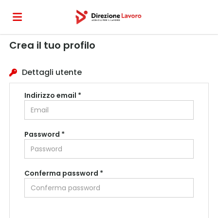
Crea il tuo profilo
Home
Dettagli utente
Offerte
Indirizzo email *
di
Carica
Password *
lavoro
il
Login
Conferma password *
CV