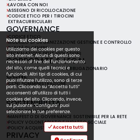
LAVORA CON NOI
ASSEGNO DI RICOLLOCAZIONE
CODICE ETICO PER I TIROCINI
EXTRACURRICULARI
GOVERNANCE
CODICE ETICO
Note sui cookies
MODELLO DI ORGANIZZAZIONE GESTIONE E CONTROLLO
PARITÀ DI GENERE
Utilizziamo dei cookies per questo
SEGNALAZIONE DELLE VIOLAZIONI
sito internet. Alcuni di questi sono
CORPORATE & LEGAL
necessari al fine del funzionamento
del sito, come quelli tecnici e
REGOLAMENTO PRESTITO OBBLIGAZIONARIO
CCNL
funzionali. Altri tipi di cookies, di cui
puoi rifiutare l’utilizzo, sono di terze
CCNL SOMMINISTRAZIONE
parti. Cliccando su “Accetta tutti”
acconsenti all’utilizzo di tutti i
cookies del sito. Cliccando, invece,
SOSTENIBILITÀ
sul pulsante “Configura” puoi
CARTA DEI VALORI
selezionare le tue preferenze.
MANIFESTO DI GOVERNANCE SOSTENIBILE PER LA RETE
POLICY VOLONTARIATO E IMPATTO SOCIALE
Accetta tutti
POLICY ACQUISTI RESPONSABILI
PRIVACY