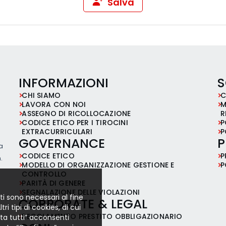
Salva
INFORMAZIONI
S
CHI SIAMO
C
LAVORA CON NOI
M
ASSEGNO DI RICOLLOCAZIONE
R
CODICE ETICO PER I TIROCINI
P
EXTRACURRICULARI
P
GOVERNANCE
P
ia
CODICE ETICO
P
.
MODELLO DI ORGANIZZAZIONE GESTIONE E
P
CONTROLLO
PARITÀ DI GENERE
SEGNALAZIONE DELLE VIOLAZIONI
ti sono necessari al fine
CORPORATE & LEGAL
i tipi di cookies, di cui
REGOLAMENTO PRESTITO OBBLIGAZIONARIO
etta tutti” acconsenti