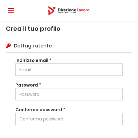
Crea il tuo profilo
Home
Dettagli utente
Offerte
Indirizzo email *
di
Carica
Password *
lavoro
il
Login
Conferma password *
CV