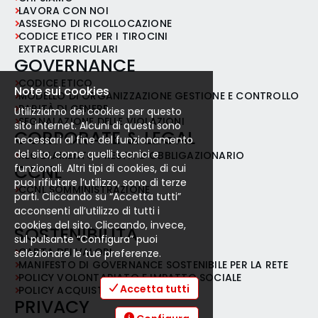
LAVORA CON NOI
ASSEGNO DI RICOLLOCAZIONE
CODICE ETICO PER I TIROCINI
EXTRACURRICULARI
GOVERNANCE
CODICE ETICO
Note sui cookies
MODELLO DI ORGANIZZAZIONE GESTIONE E CONTROLLO
PARITÀ DI GENERE
Utilizziamo dei cookies per questo
SEGNALAZIONE DELLE VIOLAZIONI
sito internet. Alcuni di questi sono
CORPORATE & LEGAL
necessari al fine del funzionamento
del sito, come quelli tecnici e
REGOLAMENTO PRESTITO OBBLIGAZIONARIO
CCNL
funzionali. Altri tipi di cookies, di cui
puoi rifiutare l’utilizzo, sono di terze
CCNL SOMMINISTRAZIONE
parti. Cliccando su “Accetta tutti”
acconsenti all’utilizzo di tutti i
cookies del sito. Cliccando, invece,
SOSTENIBILITÀ
sul pulsante “Configura” puoi
CARTA DEI VALORI
selezionare le tue preferenze.
MANIFESTO DI GOVERNANCE SOSTENIBILE PER LA RETE
POLICY VOLONTARIATO E IMPATTO SOCIALE
Accetta tutti
POLICY ACQUISTI RESPONSABILI
PRIVACY