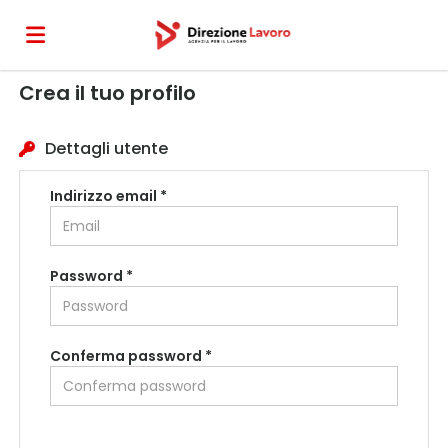
Crea il tuo profilo
Home
Dettagli utente
Offerte
Indirizzo email *
di
Carica
Password *
lavoro
il
Login
Conferma password *
CV