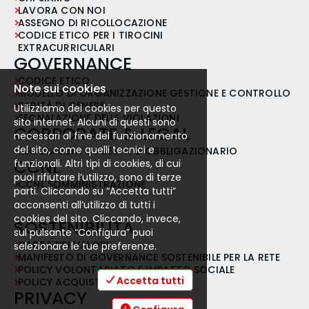
LAVORA CON NOI
ASSEGNO DI RICOLLOCAZIONE
CODICE ETICO PER I TIROCINI
EXTRACURRICULARI
GOVERNANCE
CODICE ETICO
Note sui cookies
MODELLO DI ORGANIZZAZIONE GESTIONE E CONTROLLO
PARITÀ DI GENERE
Utilizziamo dei cookies per questo
SEGNALAZIONE DELLE VIOLAZIONI
sito internet. Alcuni di questi sono
CORPORATE & LEGAL
necessari al fine del funzionamento
del sito, come quelli tecnici e
REGOLAMENTO PRESTITO OBBLIGAZIONARIO
CCNL
funzionali. Altri tipi di cookies, di cui
puoi rifiutare l’utilizzo, sono di terze
CCNL SOMMINISTRAZIONE
parti. Cliccando su “Accetta tutti”
acconsenti all’utilizzo di tutti i
cookies del sito. Cliccando, invece,
SOSTENIBILITÀ
sul pulsante “Configura” puoi
CARTA DEI VALORI
selezionare le tue preferenze.
MANIFESTO DI GOVERNANCE SOSTENIBILE PER LA RETE
POLICY VOLONTARIATO E IMPATTO SOCIALE
Accetta tutti
POLICY ACQUISTI RESPONSABILI
PRIVACY