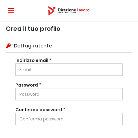
Crea il tuo profilo
Home
Dettagli utente
Offerte
Indirizzo email *
di
Carica
Password *
lavoro
il
Login
Conferma password *
CV