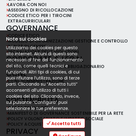
LAVORA CON NOI
ASSEGNO DI RICOLLOCAZIONE
CODICE ETICO PER I TIROCINI
EXTRACURRICULARI
GOVERNANCE
CODICE ETICO
Note sui cookies
MODELLO DI ORGANIZZAZIONE GESTIONE E CONTROLLO
PARITÀ DI GENERE
Utilizziamo dei cookies per questo
SEGNALAZIONE DELLE VIOLAZIONI
sito internet. Alcuni di questi sono
CORPORATE & LEGAL
necessari al fine del funzionamento
del sito, come quelli tecnici e
REGOLAMENTO PRESTITO OBBLIGAZIONARIO
CCNL
funzionali. Altri tipi di cookies, di cui
puoi rifiutare l’utilizzo, sono di terze
CCNL SOMMINISTRAZIONE
parti. Cliccando su “Accetta tutti”
acconsenti all’utilizzo di tutti i
cookies del sito. Cliccando, invece,
SOSTENIBILITÀ
sul pulsante “Configura” puoi
CARTA DEI VALORI
selezionare le tue preferenze.
MANIFESTO DI GOVERNANCE SOSTENIBILE PER LA RETE
POLICY VOLONTARIATO E IMPATTO SOCIALE
Accetta tutti
POLICY ACQUISTI RESPONSABILI
PRIVACY