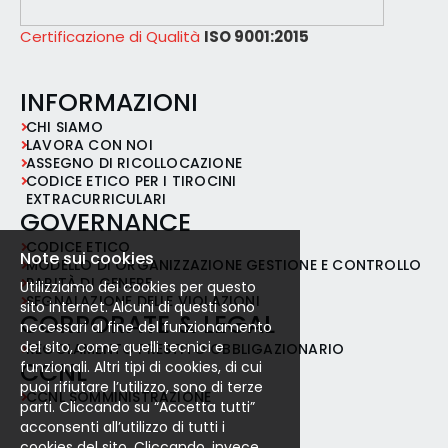
Certificazione di Qualità
ISO 9001:2015
INFORMAZIONI
CHI SIAMO
LAVORA CON NOI
ASSEGNO DI RICOLLOCAZIONE
CODICE ETICO PER I TIROCINI
EXTRACURRICULARI
GOVERNANCE
CODICE ETICO
Note sui cookies
MODELLO DI ORGANIZZAZIONE GESTIONE E CONTROLLO
PARITÀ DI GENERE
Utilizziamo dei cookies per questo
SEGNALAZIONE DELLE VIOLAZIONI
sito internet. Alcuni di questi sono
CORPORATE & LEGAL
necessari al fine del funzionamento
del sito, come quelli tecnici e
REGOLAMENTO PRESTITO OBBLIGAZIONARIO
CCNL
funzionali. Altri tipi di cookies, di cui
puoi rifiutare l’utilizzo, sono di terze
CCNL SOMMINISTRAZIONE
parti. Cliccando su “Accetta tutti”
acconsenti all’utilizzo di tutti i
cookies del sito. Cliccando, invece,