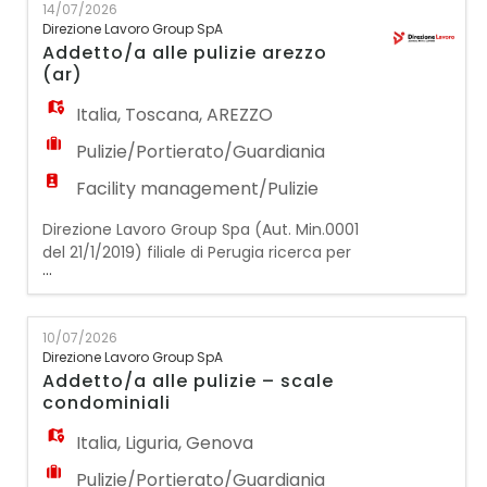
14/07/2026
ZONA DI SACILE La risorsa ideale dovrà
Direzione Lavoro Group SpA
svolgere le seguenti attività: - Pulizia e
Addetto/a alle pulizie arezzo
sanificazione di ambienti interni (uffici,
(ar)
locali
Italia
,
Toscana
,
AREZZO
Pulizie/Portierato/Guardiania
Facility management/Pulizie
Direzione Lavoro Group Spa (Aut. Min.0001
del 21/1/2019) filiale di Perugia ricerca per
...
azienda cliente un/una addetto/a alle
pulizie. La risorsa si occuperà della pulizia e
sarà inserita con primo contratto a tempo
10/07/2026
determinato con possibilità di inserimento
Direzione Lavoro Group SpA
stabile in azienda. L' orario di lavoro previsto
Addetto/a alle pulizie – scale
è di 33 ore settimanali: Lunedì 6.00/8.0
condominiali
Italia
,
Liguria
,
Genova
Pulizie/Portierato/Guardiania