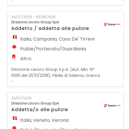
0000001 del 21/01/2019), ricerca per azienda
cliente sita a CALDERARA DI RENO (BO).
ADDETTO/A ALLE PULIZIE CALDERARA DI RENO
24/07/2026 - 31/08/2026
La risorsa si occuperà della pulizia e del
Direzione Lavoro Group SpA
riordino presso farmacie e ambulatori. Si
Addetto / addetta alle pulizie
richiede: - Esperienza precedente nella
mansione; -
Italia
,
Campania
,
Cava De' Tirreni
Pulizie/Portierato/Guardiania
Altro
Direzione Lavoro Group S.p.A. (Aut. Min. N°
0001 del 21/01/2019), Filiale di Salerno, ricerca
...
per azienda cliente: ADDETTA ALLE PULIZIE
PART TIME DESCRIZIONE MANSIONE: La
risorsa selezionata si occuperà delle attività
23/07/2026
di pulizia e sanificazione degli ambienti,
Direzione Lavoro Group SpA
garantendo il mantenimento dell'ordine e
Addetta/o alle pulizie
dell'igiene degli spazi assegnati nel rispe
Italia
,
Veneto
,
Verona