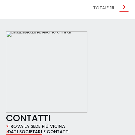
attività di pulizia. Requisiti richiesti: -
Preferibile esperienza pregressa nella
TOTALE
19
mansione - Automuniti - Buona
conoscenza della lingua italiana Orario di
lavo
CONTATTI
TROVA LA SEDE PIÙ VICINA
DATI SOCIETARI E CONTATTI