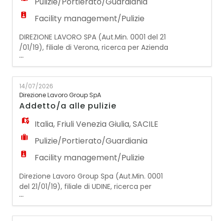
Pulizie/Portierato/Guardiania
Facility management/Pulizie
DIREZIONE LAVORO SPA (Aut.Min. 0001 del 21
/01/19), filiale di Verona, ricerca per Azienda
...
cliente del settore pulizie, un/una:
ADDETTO/A PULIZIE Mansioni: - Pulizia e
sanificazione di: uffici, scale condominiali,
14/07/2026
aree comuni, palestre, sale ristorazione e
Direzione Lavoro Group SpA
studi medici - Utilizzo e corretta gestione
Addetto/a alle pulizie
dei prodotti e delle attrezzature pe
Italia
,
Friuli Venezia Giulia
,
SACILE
Pulizie/Portierato/Guardiania
Facility management/Pulizie
Direzione Lavoro Group Spa (Aut.Min. 0001
del 21/01/19), filiale di UDINE, ricerca per
...
importante azienda cliente operante nel
settore delle pulizie civili ed industriali
un/una: ADDETTO/A ALLE PULIZIE PER LA