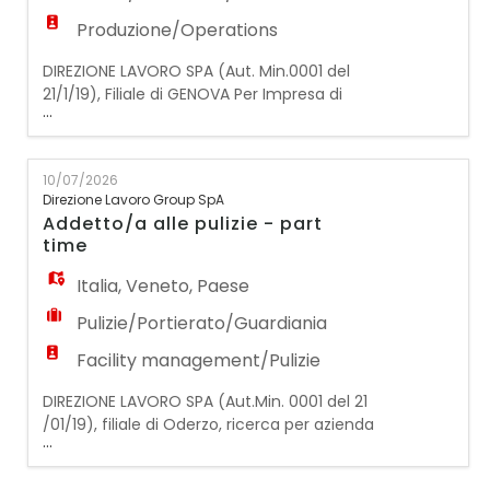
Produzione/Operations
DIREZIONE LAVORO SPA (Aut. Min.0001 del
21/1/19), Filiale di GENOVA Per Impresa di
...
pulizie specializzata nei servizi a condomini,
ricerchiamo un/a Addetto/a alle Pulizie con
esperienza nella gestione delle scale
10/07/2026
condominiali. La persona selezionata
Direzione Lavoro Group SpA
opererà con precisione, attenzione ai
Addetto/a alle pulizie - part
dettagli e rapidità esecutiva, contribuendo
time
a mantenere gli am
Italia
,
Veneto
,
Paese
Pulizie/Portierato/Guardiania
Facility management/Pulizie
DIREZIONE LAVORO SPA (Aut.Min. 0001 del 21
/01/19), filiale di Oderzo, ricerca per azienda
...
cliente: ADDETTO/A ALLE PULIZIE – PART
TIME La risorsa selezionata si occuperà delle