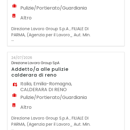
Pulizie/Portierato/Guardiania
Altro
Direzione Lavoro Group S.p.A , FILIALE DI
PARMA, (Agenzia per il Lavoro_ Aut. Min.
...
0000001 del 21/01/2019), ricerca per azienda
cliente, operante nel settore delle pulizie:
ADDETTO/A ALLE PULIZIE LISSONE (MB) La
24/07/2026
nuova risorsa si occuperà delle attività di
Direzione Lavoro Group SpA
pulizia e sanificazione presso farmacie e
Addetto/a alle pulizie
ambulatori medici. Si richiede: - Esperienza
calderara di reno
pr
Italia
,
Emilia-Romagna
,
CALDERARA DI RENO
Pulizie/Portierato/Guardiania
Altro
Direzione Lavoro Group S.p.A , FILIALE DI
PARMA, (Agenzia per il Lavoro_ Aut. Min.
...