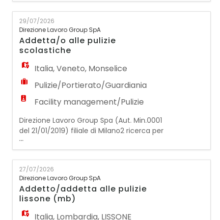
pulizie/multiservizi/ristorazione:
1 ADDETTA/O ALLE PULIZIE L'addetta/o alle
29/07/2026
pulizie si occuperà dell'attività di
Direzione Lavoro Group SpA
sanificazione e pulizia all'interno della
Addetta/o alle pulizie
scuola (aule, bagni, corridoi, sale comuni,
scolastiche
refettorio). Requisiti
Italia
,
Veneto
,
Monselice
Pulizie/Portierato/Guardiania
Facility management/Pulizie
Direzione Lavoro Group Spa (Aut. Min.0001
del 21/01/2019) filiale di Milano2 ricerca per
...
azienda operante nel settore delle
pulizie/multiservizi/ristorazione:
1 ADDETTA/O ALLE PULIZIE L'addetta/o alle
27/07/2026
pulizie si occuperà dell'attività di
Direzione Lavoro Group SpA
sanificazione e pulizia all'interno della
Addetto/addetta alle pulizie
scuola (aule, bagni, corridoi, sale comuni,
lissone (mb)
refettorio). Requisiti
Italia
,
Lombardia
,
LISSONE