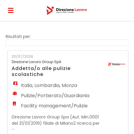
Home
Risultati per:
Offerte
30/07/2026
Direzione Lavoro Group SpA
Addetta/o alle pulizie
di
Carica
scolastiche
Italia
,
Lombardia
,
Monza
lavoro
il
Login
Pulizie/Portierato/Guardiania
Facility management/Pulizie
CV
Direzione Lavoro Group Spa (Aut. Min.0001
del 21/01/2019) filiale di Milano2 ricerca per
...
azienda operante nel settore delle