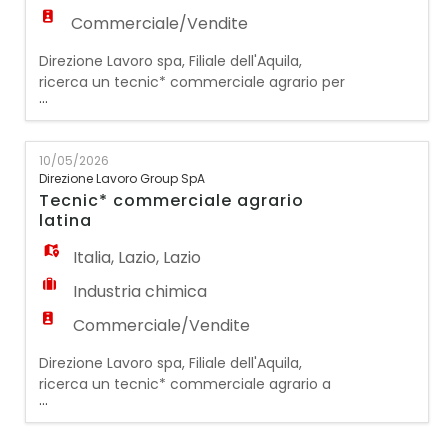
Commerciale/Vendite
Direzione Lavoro spa, Filiale dell'Aquila,
ricerca un tecnic* commerciale agrario per
...
la regione Campania. Obiettivo del ruolo
sarà supportare il cliente nella consulenza
tecnica pre e post-vendita di prodotti
10/05/2026
agrari, con attività di promozione e
Direzione Lavoro Group SpA
assistenza commerciale, costruendo un
Tecnic* commerciale agrario
rapporto diretto e continuativo con la
latina
clientela. Responsabilit
Italia
,
Lazio
,
Lazio
Industria chimica
Commerciale/Vendite
Direzione Lavoro spa, Filiale dell'Aquila,
ricerca un tecnic* commerciale agrario a
...
Latina Lazio. Obiettivo del ruolo sarà
supportare il cliente nella consulenza
tecnica pre e post-vendita di prodotti