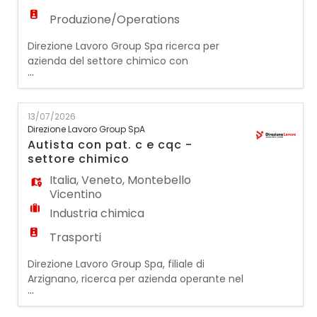
Produzione/Operations
Direzione Lavoro Group Spa ricerca per
azienda del settore chimico con
...
stabilimento produttivo in Arzignano (VI)
un/una: MAGAZZINIERE / MULETTISTA
Requisiti richiesti: - Esperienza pregressa
13/07/2026
in ambito produttivo, preferibilmente nel
Direzione Lavoro Group SpA
settore chimico o conciario - Patentino del
Autista con pat. c e cqc -
muletto in corso di validità - Capacità di
settore chimico
conduzion
Italia
,
Veneto
,
Montebello
Vicentino
Industria chimica
Trasporti
Direzione Lavoro Group Spa, filiale di
Arzignano, ricerca per azienda operante nel
...
settore chimico un: AUTISTA CON PAT. C E
CQC La risorsa selezionata si occuperà