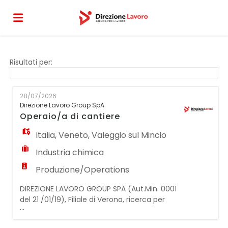
Home
Risultati per:
Offerte
28/07/2026
Direzione Lavoro Group SpA
Operaio/a di cantiere
di
Carica
Italia
,
Veneto
,
Valeggio sul Mincio
Industria chimica
lavoro
il
Login
Produzione/Operations
DIREZIONE LAVORO GROUP SPA (Aut.Min. 0001
CV
del 21 /01/19), Filiale di Verona, ricerca per
...
importante azienda specializzata nella
produzione di conglomerati bituminosi e