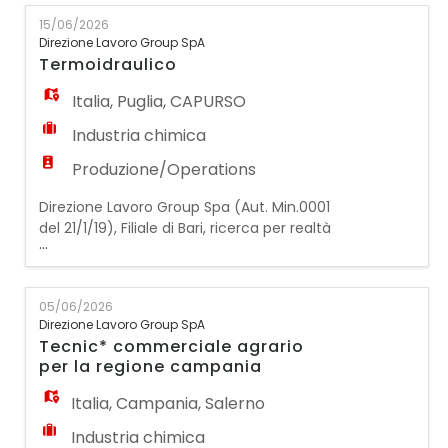
della conduzione di veicoli pesanti per il
15/06/2026
trasporto e la consegna delle merci presso
Direzione Lavoro Group SpA
località limitrofe, nel rispetto delle
Termoidraulico
tempistiche e delle modalità condivise.
Requisiti
Italia
,
Puglia
,
CAPURSO
Industria chimica
Produzione/Operations
Direzione Lavoro Group Spa (Aut. Min.0001
del 21/1/19), Filiale di Bari, ricerca per realtà
...
nazionale specializzata nel trattamento
delle acque, prevenzione e controllo del
rischio Legionella, manutenzione e
05/06/2026
trattamento degli impianti aeraulici e
Direzione Lavoro Group SpA
monitoraggio ambientale, ricerca per la
Tecnic* commerciale agrario
propria sede di Bari un Termoidraulico cona
per la regione campania
ssunzione a tempo
Italia
,
Campania
,
Salerno
Industria chimica