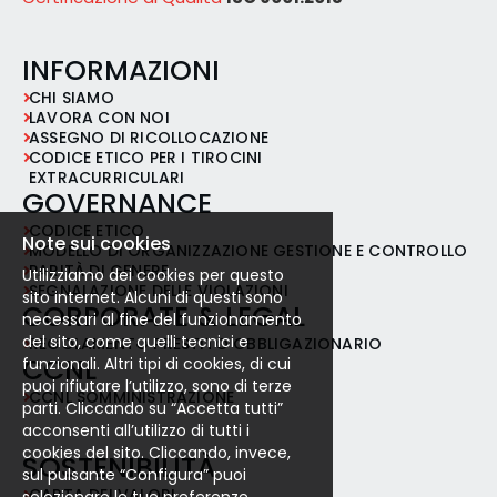
INFORMAZIONI
CHI SIAMO
LAVORA CON NOI
ASSEGNO DI RICOLLOCAZIONE
CODICE ETICO PER I TIROCINI
EXTRACURRICULARI
GOVERNANCE
CODICE ETICO
Note sui cookies
MODELLO DI ORGANIZZAZIONE GESTIONE E CONTROLLO
PARITÀ DI GENERE
Utilizziamo dei cookies per questo
SEGNALAZIONE DELLE VIOLAZIONI
sito internet. Alcuni di questi sono
CORPORATE & LEGAL
necessari al fine del funzionamento
del sito, come quelli tecnici e
REGOLAMENTO PRESTITO OBBLIGAZIONARIO
CCNL
funzionali. Altri tipi di cookies, di cui
puoi rifiutare l’utilizzo, sono di terze
CCNL SOMMINISTRAZIONE
parti. Cliccando su “Accetta tutti”
acconsenti all’utilizzo di tutti i
cookies del sito. Cliccando, invece,
SOSTENIBILITÀ
sul pulsante “Configura” puoi
CARTA DEI VALORI