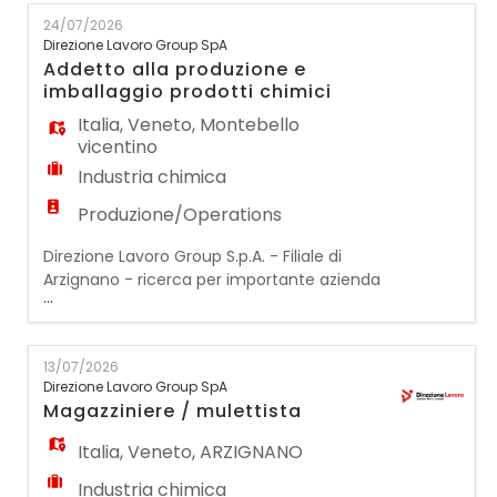
nella lavorazione di inerti sita a Verona un/a
24/07/2026
OPERAIO/A DI CANTIERE Il candidato
Direzione Lavoro Group SpA
ideale sarà responsabile della gestione di un
Addetto alla produzione e
impianto per la produzione di conglomera
imballaggio prodotti chimici
Italia
,
Veneto
,
Montebello
vicentino
Industria chimica
Produzione/Operations
Direzione Lavoro Group S.p.A. - Filiale di
Arzignano - ricerca per importante azienda
...
cliente leader nel settore chimico un:
ADDETTO ALLA PRODUZIONE E IMBALLAGGIO
DI PRODOTTI CHIMICI La risorsa sarà inserita
13/07/2026
all'interno dello stabilimento produttivo e si
Direzione Lavoro Group SpA
occuperà delle attività di produzione e
Magazziniere / mulettista
movimentazione dei materiali,
contribuendo al m
Italia
,
Veneto
,
ARZIGNANO
Industria chimica