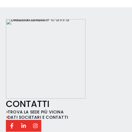
agrari, con attività di promozione e
assistenza commerciale, costruendo un
rapporto diretto e continuativo con la
clientela. Responsabilità princip
CONTATTI
TROVA LA SEDE PIÙ VICINA
DATI SOCIETARI E CONTATTI