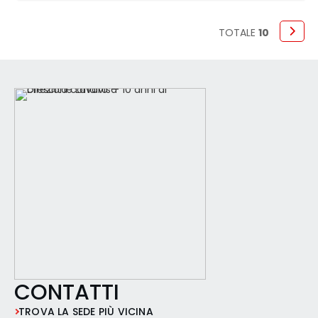
commercializzazione di tecnologie
biomediche e dispositivi medici monouso,
cerca: n.1 TECNICO BIOMEDICALE junior Le
TOTALE
10
figure selezionate si occuperanno della
manutenzione preventiva e correttiva,
verifiche funz
CONTATTI
TROVA LA SEDE PIÙ VICINA