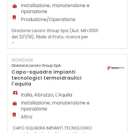
Installazione, manutenzione e
riparazione
Produzione/Operations
Direzione Lavoro Group Spa (Aut. Min.0001
del 21/1/19), filiale di Prato, ricerca per
...
strutturata officina meccanica del
territorio:
1 MECCANICO DI
30/06/2026
AUTOMEZZI E/O MULETTI per manutenzione
Direzione Lavoro Group SpA
ordinaria e straordinaria su muletti diesel e
Capo-squadra impianti
carrelli elevatori. Il me
tecnologici termoidraulici
l'aquila
Italia
,
Abruzzo
,
L'Aquila
Installazione, manutenzione e
riparazione
Altro
CAPO SQUADRA IMPIANTI TECNOLOGICI