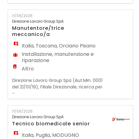
della produzione di cemento un/una:
PALISTA/ESCAVATORISTA La risorsa si
11/06/2026
occuperà di svolgere le seguenti attività:
Direzione Lavoro Group SpA
- Movimentazione e caricamento delle
Manutentore/trice
materie prime necessarie al ciclo
meccanico/a
produttivo tra
Italia
,
Toscana
,
Orciano Pisano
Installazione, manutenzione e
riparazione
Altro
Direzione Lavoro Group Spa (Aut.Min. 0001
del 21/01/19), Filiale Direzionale, ricerca per
...
un'importante azienda leader nel settore
della produzione di cemento un/una:
MANUTENTORE/TRICE MECCANICO/A La
11/06/2026
risorsa si occuperà di svolgere le seguenti
Direzione Lavoro Group SpA
attività: - Eseguire interventi di
Tecnico biomedicale senior
manutenzione preventiva e correttiva degli
impianti
Italia
,
Puglia
,
MODUGNO