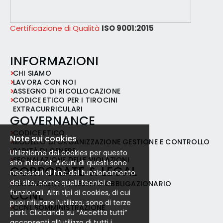
Certificazione di Qualità
ISO 9001:2015
INFORMAZIONI
CHI SIAMO
LAVORA CON NOI
ASSEGNO DI RICOLLOCAZIONE
CODICE ETICO PER I TIROCINI
EXTRACURRICULARI
GOVERNANCE
CODICE ETICO
Note sui cookies
MODELLO DI ORGANIZZAZIONE GESTIONE E CONTROLLO
PARITÀ DI GENERE
Utilizziamo dei cookies per questo
SEGNALAZIONE DELLE VIOLAZIONI
sito internet. Alcuni di questi sono
CORPORATE & LEGAL
necessari al fine del funzionamento
del sito, come quelli tecnici e
REGOLAMENTO PRESTITO OBBLIGAZIONARIO
CCNL
funzionali. Altri tipi di cookies, di cui
puoi rifiutare l’utilizzo, sono di terze
CCNL SOMMINISTRAZIONE
parti. Cliccando su “Accetta tutti”
acconsenti all’utilizzo di tutti i