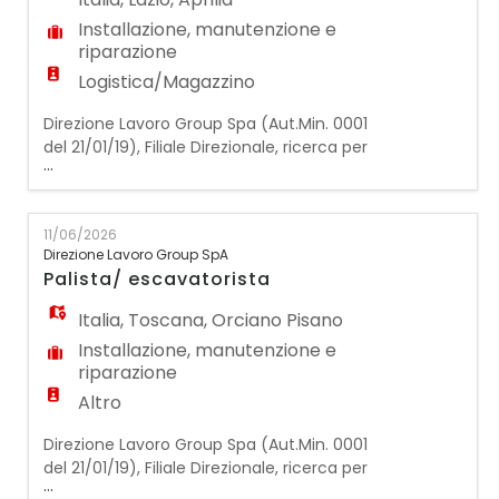
Installazione, manutenzione e
riparazione
Logistica/Magazzino
Direzione Lavoro Group Spa (Aut.Min. 0001
del 21/01/19), Filiale Direzionale, ricerca per
...
un'importante azienda cliente operante nel
settore della fabbricazione di articoli in
materie plastiche un/una:
11/06/2026
MANUTENTORE/TRICE GENERICO/A La risorsa
Direzione Lavoro Group SpA
si occuperà di svolgere le seguenti attività:
Palista/ escavatorista
- Piccole manutenzioni: Interventi rapidi per
mantener
Italia
,
Toscana
,
Orciano Pisano
Installazione, manutenzione e
riparazione
Altro
Direzione Lavoro Group Spa (Aut.Min. 0001
del 21/01/19), Filiale Direzionale, ricerca per
...
un'importante azienda leader nel settore