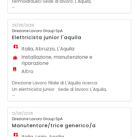
termoidraulici Sede di lavoro: L'Aquila,
...
provincia dell'Aquila, Teramo e Rieti
Direzione Lavoro spa filiale di L'Aquila Per
importante azienda operante nel settore
29/06/2026
dell'impiantistica tecnologica civile e
Direzione Lavoro Group SpA
industriale ricerca di un: CAPO SQUADRA
Elettricista junior l'aquila
impianti termoidraulici La risorsa entrerà a
far parte di una re
Italia
,
Abruzzo
,
L'Aquila
Installazione, manutenzione e
riparazione
Altro
Direzione Lavoro filiale di L'Aquila ricerca:
Un elettricista junior Sede di lavoro: L'Aquila,
...
provincia dell'Aquila, Teramo e Rieti Per
azienda operante nel settore
dell'impiantistica elettrica civile e industriale
12/06/2026
La risorsa sarà inserita all'interno della
Direzione Lavoro Group SpA
squadra tecnica e, dopo un periodo di
Manutentore/trice generico/a
affiancamento iniziale, si occuperà dell'
Italia
,
Lazio
,
Aprilia