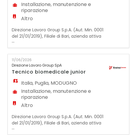
Installazione, manutenzione e
riparazione
Altro
Direzione Lavoro Group S.p.A. (Aut. Min. 0001
del 21/01/2019), Filiale di Bari, azienda attiva
...
in Puglia da 40 anni nel settore della
commercializzazione di tecnologie
biomediche e dispositivi medici monouso,
11/06/2026
cerca: n.1 TECNICO senior Le figure
Direzione Lavoro Group SpA
selezionate si occuperanno della
Tecnico biomedicale junior
manutenzione preventiva e correttiva,
verifiche funzionali e ver
Italia
,
Puglia
,
MODUGNO
Installazione, manutenzione e
riparazione
Altro
Direzione Lavoro Group S.p.A. (Aut. Min. 0001
del 21/01/2019), Filiale di Bari, azienda attiva
...
in Puglia da 40 anni nel settore della