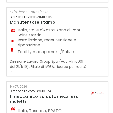
montaggio di piccoli carri allegorici presso
Beziers (Francia), nei pressi di Montpellier. Le
22/07/2026 - 31/08/2026
risorse si occuperanno dell'assemblaggio e
Direzione Lavoro Group SpA
del montaggio delle strutture, utilizzando
Manutentore stampi
utensili e attrezzature da lavoro, operando
anche i
Italia
,
Valle d'Aosta
,
zona di Pont
Saint Martin
Installazione, manutenzione e
riparazione
Facility management/Pulizie
Direzione Lavoro Group Spa (Aut. Min.0001
del 21/1/19), Filiale di IVREA, ricerca per realtà
...
multinazionale operante nel settore
automotive con sede in bassa Valle d'Aosta,
siamo alla ricerca di un Manutentore
14/07/2026
Stampi da inserire all'interno del reparto
Direzione Lavoro Group SpA
attrezzeria. Zona bassa Valle d'Aosta -
1 meccanico su automezzi e/o
pressi di Pont Saint Martin (AO) Requisiti
muletti
richi
Italia
,
Toscana
,
PRATO