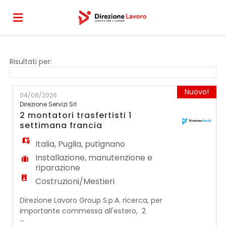
Home
Risultati per:
Offerte
Nuovo!
04/08/2026
Direzione Servizi Srl
2 montatori trasfertisti 1
di
Carica
settimana francia
Italia
,
Puglia
,
putignano
lavoro
il
Login
Installazione, manutenzione e
riparazione
Costruzioni/Mestieri
CV
Direzione Lavoro Group S.p.A. ricerca, per
importante commessa all'estero, 2
...
Montatori Trasfertisti per attività di