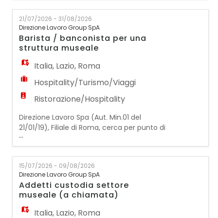
Addetto/a al Punto Ristoro La risorsa si
occuperà di: - Preparazione di panini, toast,
21/07/2026 - 31/08/2026
piatti freddi e altre proposte di cucina
Direzione Lavoro Group SpA
veloce; - Supporto nelle attività di cucina e
Barista / banconista per una
nella preparazione degli alimenti; - Servizio
struttura museale
al
Italia
,
Lazio
,
Roma
Hospitality/Turismo/Viaggi
Ristorazione/Hospitality
Direzione Lavoro Spa (Aut. Min.01 del
21/01/19), Filiale di Roma, cerca per punto di
...
ristoro interno ad una struttura museale:
un/una Barista/Banconista La risorsa
inserita si occuperà: - della preparazione di
15/07/2026 - 09/08/2026
colazioni (caffè, cappuccini etc), - della
Direzione Lavoro Group SpA
preparazione di aperitivi - servizio ai clienti
Addetti custodia settore
per vendita di cornetti, panini, tramezzini Re
museale (a chiamata)
Italia
,
Lazio
,
Roma