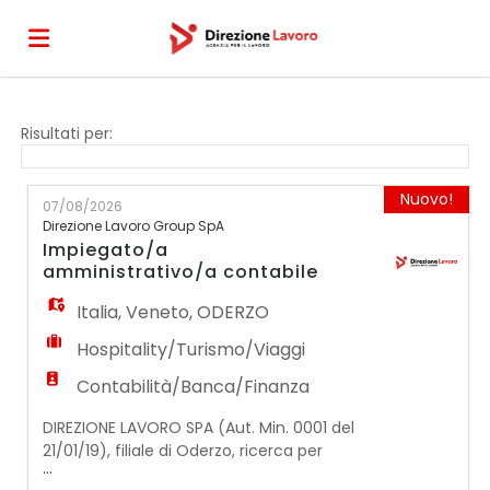
Home
Risultati per:
Offerte
Nuovo!
07/08/2026
Direzione Lavoro Group SpA
Impiegato/a
di
Carica
amministrativo/a contabile
Italia
,
Veneto
,
ODERZO
lavoro
il
Login
Hospitality/Turismo/Viaggi
Contabilità/Banca/Finanza
CV
DIREZIONE LAVORO SPA (Aut. Min. 0001 del
21/01/19), filiale di Oderzo, ricerca per
...
importante cliente un/una: Impiegato/a