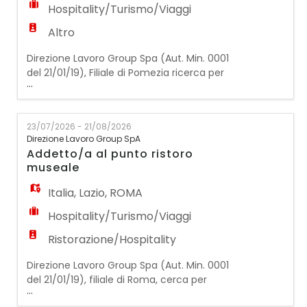
Hospitality/Turismo/Viaggi
Altro
Direzione Lavoro Group Spa (Aut. Min. 0001
del 21/01/19), Filiale di Pomezia ricerca per
...
una struttura alberghiera, situata in zona
Pomezia, UN/A AIUTO CUCINA. Struttura
alberghiera situata a Pomezia ricerca
23/07/2026 - 21/08/2026
un/una Aiuto Cucina da inserire nel proprio
Direzione Lavoro Group SpA
team. Mansioni principali: - Supporto nella
Addetto/a al punto ristoro
preparazione dei contorni e semplici
museale
lavorazioni
Italia
,
Lazio
,
ROMA
Hospitality/Turismo/Viaggi
Ristorazione/Hospitality
Direzione Lavoro Group Spa (Aut. Min. 0001
del 21/01/19), filiale di Roma, cerca per
...
importante struttura museale un/una