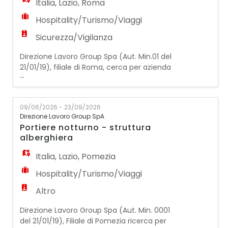
Italia
,
Lazio
,
Roma
Hospitality/Turismo/Viaggi
Sicurezza/Vigilanza
Direzione Lavoro Group Spa (Aut. Min.01 del
21/01/19), filiale di Roma, cerca per azienda
...
cliente un/una OPERATORE POLIVALENTE
STRUTTURA MUSEALE Mansioni principali:
· Accoglienza e assistenza ai visitatori;
09/06/2026 - 23/09/2026
· Controllo degli accessi e supporto ai
Direzione Lavoro Group SpA
flussi di ingresso/uscita; · Supporto
Portiere notturno - struttura
informativo al pubblico; · Coll
alberghiera
Italia
,
Lazio
,
Pomezia
Hospitality/Turismo/Viaggi
Altro
Direzione Lavoro Group Spa (Aut. Min. 0001
del 21/01/19), Filiale di Pomezia ricerca per