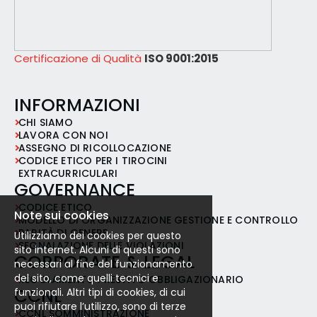
Certificazione di Qualità
ISO 9001:2015
INFORMAZIONI
CHI SIAMO
LAVORA CON NOI
ASSEGNO DI RICOLLOCAZIONE
CODICE ETICO PER I TIROCINI
EXTRACURRICULARI
GOVERNANCE
CODICE ETICO
Note sui cookies
MODELLO DI ORGANIZZAZIONE GESTIONE E CONTROLLO
PARITÀ DI GENERE
Utilizziamo dei cookies per questo
SEGNALAZIONE DELLE VIOLAZIONI
sito internet. Alcuni di questi sono
CORPORATE & LEGAL
necessari al fine del funzionamento
del sito, come quelli tecnici e
REGOLAMENTO PRESTITO OBBLIGAZIONARIO
CCNL
funzionali. Altri tipi di cookies, di cui
puoi rifiutare l’utilizzo, sono di terze
CCNL SOMMINISTRAZIONE