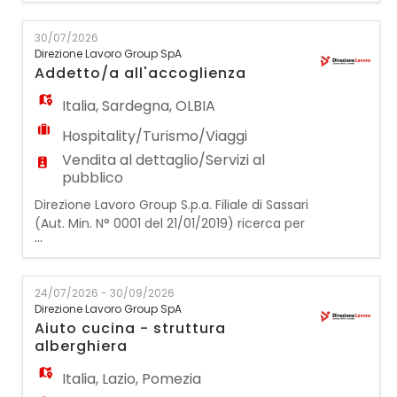
amministrativo/a contabile La risorsa
selezionata si occuperà di gestire in
30/07/2026
autonomia le attività
Direzione Lavoro Group SpA
amministrative/contabili: - fatturazione; -
Addetto/a all'accoglienza
gestione pratiche; - note di credito
fornitori; - riconciliazioni; - ope
Italia
,
Sardegna
,
OLBIA
Hospitality/Turismo/Viaggi
Vendita al dettaglio/Servizi al
pubblico
Direzione Lavoro Group S.p.a. Filiale di Sassari
(Aut. Min. N° 0001 del 21/01/2019) ricerca per
...
importante azienda cliente due figure di
ADDETTO/A ALL'ACCOGLIENZA Le risorse
selezionate si occuperanno delle attività di
24/07/2026 - 30/09/2026
accoglienza dei visitatori, sorveglianza degli
Direzione Lavoro Group SpA
spazi museali e gestione del servizio di
Aiuto cucina - struttura
biglietteria, fornendo suppor
alberghiera
Italia
,
Lazio
,
Pomezia