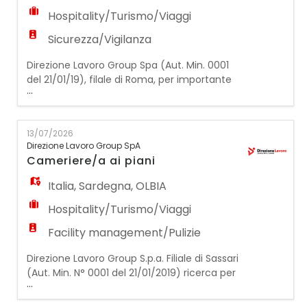
Hospitality/Turismo/Viaggi
Sicurezza/Vigilanza
Direzione Lavoro Group Spa (Aut. Min. 0001
del 21/01/19), filale di Roma, per importante
...
realtà romana settore Beni Culturali ricerca:
Addetti custodia settore museale (a
chiamata) Le risorse inserite si
13/07/2026
occuperanno di attività di supervisione,
Direzione Lavoro Group SpA
accoglienza. informazioni , assistenza e
Cameriere/a ai piani
controllo del corretto afflusso dei visitatori
all'interno del
Italia
,
Sardegna
,
OLBIA
Hospitality/Turismo/Viaggi
Facility management/Pulizie
Direzione Lavoro Group S.p.a. Filiale di Sassari
(Aut. Min. N° 0001 del 21/01/2019) ricerca per
...
importante struttura alberghiera un/a
CAMERIERE/ CAMERIERA AI PIANI La risorsa si