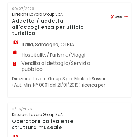
occuperà della pulizia, del riordino e della
09/07/2026
manutenzione delle camere e degli spazi
Direzione Lavoro Group SpA
comuni in una struttura ricettiva sita nella
Addetto / addetta
città di Olbia. Requisiti:
all'accoglienza per ufficio
turistico
Italia
,
Sardegna
,
OLBIA
Hospitality/Turismo/Viaggi
Vendita al dettaglio/Servizi al
pubblico
Direzione Lavoro Group S.p.a. Filiale di Sassari
(Aut. Min. N° 0001 del 21/01/2019) ricerca per
...
importante azienda cliente un/a
ADDETTO / ADDETTA ALL'ACCOGLIENZA PER
UFFICIO TURISTICO La risorsa selezionata si
11/06/2026
occuperà delle attività di accoglienza,
Direzione Lavoro Group SpA
informazione e supporto al pubblico,
Operatore polivalente
fornendo assistenza ai visitatori. Requisi
struttura museale