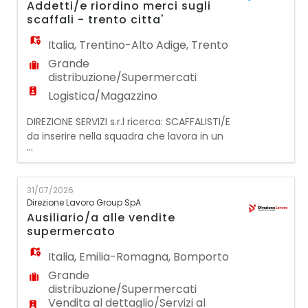
Addetti/e riordino merci sugli
in team, gestione dello stress, dinamismo
scaffali - trento citta'
Italia
,
Trentino-Alto Adige
,
Trento
Grande
distribuzione/Supermercati
Logistica/Magazzino
DIREZIONE SERVIZI s.r.l ricerca: SCAFFALISTI/E
da inserire nella squadra che lavora in un
...
supermercato a Trento (Via Maccani).
REQUISITI FONDAMENTALI PER LA
CANDIDATURA: - Preferibilmente esperienza
31/07/2026
pregressa nella mansione presso la G.D.O; -
Direzione Lavoro Group SpA
DISPONIBILITA' IMMEDIATA e flessibilità oraria;
Ausiliario/a alle vendite
- Domicilio in Trento città o essere
supermercato
auto/motomuniti
Italia
,
Emilia-Romagna
,
Bomporto
Grande
distribuzione/Supermercati
Vendita al dettaglio/Servizi al