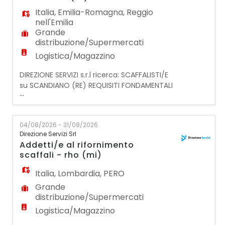
operazioni di t
Italia
,
Emilia-Romagna
,
Reggio
nell'Emilia
Grande
distribuzione/Supermercati
Logistica/Magazzino
DIREZIONE SERVIZI s.r.l ricerca: SCAFFALISTI/E
su SCANDIANO (RE) REQUISITI FONDAMENTALI
...
PER LA CANDIDATURA: - Preferibilmente
esperienza pregressa nella mansione presso
la G.D.O; - DISPONIBILITA' IMMEDIATA e
04/08/2026 - 31/08/2026
flessibilità oraria; - AUTOMUNITI; - Saper
Direzione Servizi Srl
usare il transpallet; - Capacità di lavorare in
Addetti/e al rifornimento
team, gestione dello stress, dinamismo,
scaffali - rho (mi)
reat
Italia
,
Lombardia
,
PERO
Grande
distribuzione/Supermercati
Logistica/Magazzino