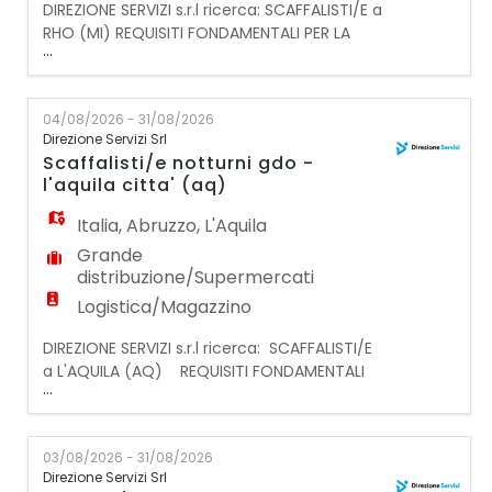
DIREZIONE SERVIZI s.r.l ricerca: SCAFFALISTI/E a
RHO (MI) REQUISITI FONDAMENTALI PER LA
...
CANDIDATURA: - Preferibilmente esperienza
pregressa nella mansione presso la G.D.O; -
DISPONIBILITA' IMMEDIATA e flessibilità oraria;
04/08/2026 - 31/08/2026
- AUTOMUNITI o domicilio a RHO (MI); -
Direzione Servizi Srl
preferibilmente conoscenza dell'utilizzo del
Scaffalisti/e notturni gdo -
transpallet; - Capacità di lavorare in tea
l'aquila citta' (aq)
Italia
,
Abruzzo
,
L'Aquila
Grande
distribuzione/Supermercati
Logistica/Magazzino
DIREZIONE SERVIZI s.r.l ricerca: SCAFFALISTI/E
a L'AQUILA (AQ) REQUISITI FONDAMENTALI
...
PER LA CANDIDATURA: - Preferibilmente
esperienza pregressa nella mansione presso
la G.D.O; - DISPONIBILITA' IMMEDIATA e
03/08/2026 - 31/08/2026
flessibilità oraria; - Domicilio in L'Aquila città
Direzione Servizi Srl
o auto/motomuniti; - Capacità di lavorare