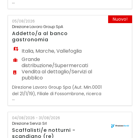
...
per supermercato SCAFFALISTI GDO. La
figura ricercata dovrà svolgere le seguenti
mansioni: - rifornimento e sistemazione
Nuovo!
05/08/2026
della merce sugli scaffali; - controllo delle
Direzione Lavoro Group SpA
scadenze e rotazione dei prodotti; - verifica
Addetto/a al banco
della corretta esposizione dei prodotti; -
gastronomia
Italia
,
Marche
,
Vallefoglia
Grande
distribuzione/Supermercati
Vendita al dettaglio/Servizi al
pubblico
Direzione Lavoro Group Spa (Aut. Min.0001
del 21/1/19), Filiale di Fossombrone, ricerca
...
per un supermercato un/a ADDETTO/A AL
BANCO GASTRONOMIA La figura ricercata
dovrà svolgere le seguenti mansioni: ●
04/08/2026 - 31/08/2026
Gestione e preparazione dei prodotti da
Direzione Servizi Srl
banco gastronomia ● Assistenza ai clienti
Scaffalisti/e notturni -
nella scelta dei prodotti ● Gestione delle
scandiano (re)