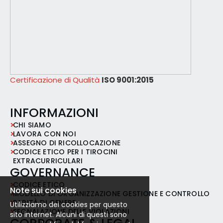
Certificazione di Qualità
ISO 9001:2015
INFORMAZIONI
CHI SIAMO
LAVORA CON NOI
ASSEGNO DI RICOLLOCAZIONE
CODICE ETICO PER I TIROCINI
EXTRACURRICULARI
GOVERNANCE
CODICE ETICO
Note sui cookies
MODELLO DI ORGANIZZAZIONE GESTIONE E CONTROLLO
PARITÀ DI GENERE
Utilizziamo dei cookies per questo
SEGNALAZIONE DELLE VIOLAZIONI
sito internet. Alcuni di questi sono