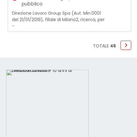
pubblico
Direzione Lavoro Group Spa (Aut. Min.0001
del 21/01/2019), filiale di Milano2, ricerca, per
...
azienda operante nel settore della Grande
Distribuzione: 2 SCAFFALISTI PART TIME La
risorsa dovrà occuparsi delle seguenti
attività: - rifornimento scaffali; - controllo
TOTALE
46
scadenze prodotti; - pulizia e
manutenzione; - assistenza alla clientela
Requisiti r