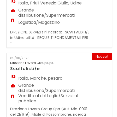
Italia
,
Friuli Venezia Giulia
,
Udine
Grande
distribuzione/Supermercati
Logistica/Magazzino
DIREZIONE SERVIZI s.r.l ricerca: SCAFFALISTI/E
in Udine città REQUISITI FONDAMENTALI PER
...
LA CANDIDATURA: - Preferibilmente
esperienza pregressa nella mansione presso
la G.D.O; - DISPONIBILITA' IMMEDIATA e
Nuovo!
05/08/2026
flessibilità oraria; - Domicilio ad Albino o
Direzione Lavoro Group SpA
essere automuniti/motomuniti; - Capacità
Scaffalisti/e
di lavorare in team, gestione dello stress,
dinam
Italia
,
Marche
,
pesaro
Grande
distribuzione/Supermercati
Vendita al dettaglio/Servizi al
pubblico
Direzione Lavoro Group Spa (Aut. Min. 0001
del 21/1/19), Filiale di Fossombrone, ricerca