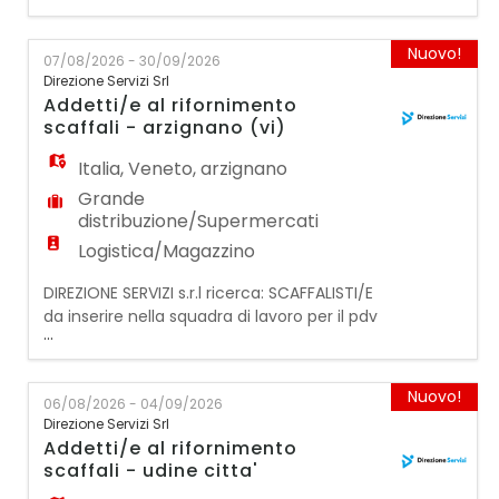
La figura ricercata dovrà svolgere le
seguenti mansioni: ● Gestione del reparto
Nuovo!
07/08/2026 - 30/09/2026
ortofrutta ● Esposizione dei prodotti ●
Direzione Servizi Srl
Controllo e verifica dei prodotti rispettando
Addetti/e al rifornimento
gli standard qualitativi ● Rifornimento
scaffali - arzignano (vi)
merce ● A
Italia
,
Veneto
,
arzignano
Grande
distribuzione/Supermercati
Logistica/Magazzino
DIREZIONE SERVIZI s.r.l ricerca: SCAFFALISTI/E
da inserire nella squadra di lavoro per il pdv
...
di ARZIGNANO (VI). REQUISITI FONDAMENTALI
PER LA CANDIDATURA: - Preferibilmente
avere esperienza pregressa nella specifica
Nuovo!
06/08/2026 - 04/09/2026
mansione svolta in supermercati e/o
Direzione Servizi Srl
negozi; - DISPONIBILITA' IMMEDIATA e
Addetti/e al rifornimento
flessibilità oraria; - Domicilio in Savona o
scaffali - udine citta'
essere aut