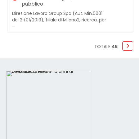
pubblico
Direzione Lavoro Group Spa (Aut. Min.0001
del 21/01/2019), filiale di Milano2, ricerca, per
...
azienda operante nel settore della Grande
Distribuzione: 2 SCAFFALISTI PART TIME La
risorsa dovrà occuparsi delle seguenti
attività: - rifornimento scaffali; - controllo
TOTALE
46
scadenze prodotti; - pulizia e
manutenzione; - assistenza alla clientela
Requisiti r