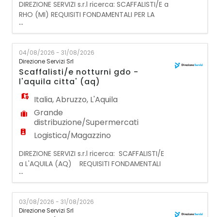
DIREZIONE SERVIZI s.r.l ricerca: SCAFFALISTI/E a
RHO (MI) REQUISITI FONDAMENTALI PER LA
...
CANDIDATURA: - Preferibilmente esperienza
pregressa nella mansione presso la G.D.O; -
DISPONIBILITA' IMMEDIATA e flessibilità oraria;
04/08/2026 - 31/08/2026
- AUTOMUNITI o domicilio a RHO (MI); -
Direzione Servizi Srl
preferibilmente conoscenza dell'utilizzo del
Scaffalisti/e notturni gdo -
transpallet; - Capacità di lavorare in tea
l'aquila citta' (aq)
Italia
,
Abruzzo
,
L'Aquila
Grande
distribuzione/Supermercati
Logistica/Magazzino
DIREZIONE SERVIZI s.r.l ricerca: SCAFFALISTI/E
a L'AQUILA (AQ) REQUISITI FONDAMENTALI
...
PER LA CANDIDATURA: - Preferibilmente
esperienza pregressa nella mansione presso
la G.D.O; - DISPONIBILITA' IMMEDIATA e
03/08/2026 - 31/08/2026
flessibilità oraria; - Domicilio in L'Aquila città
Direzione Servizi Srl
o auto/motomuniti; - Capacità di lavorare