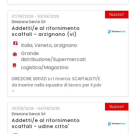
La figura ricercata dovrà svolgere le
seguenti mansioni: ● Gestione del reparto
Nuovo!
07/08/2026 - 30/09/2026
ortofrutta ● Esposizione dei prodotti ●
Direzione Servizi Srl
Controllo e verifica dei prodotti rispettando
Addetti/e al rifornimento
gli standard qualitativi ● Rifornimento
scaffali - arzignano (vi)
merce ● A
Italia
,
Veneto
,
arzignano
Grande
distribuzione/Supermercati
Logistica/Magazzino
DIREZIONE SERVIZI s.r.l ricerca: SCAFFALISTI/E
da inserire nella squadra di lavoro per il pdv
...
di ARZIGNANO (VI). REQUISITI FONDAMENTALI
PER LA CANDIDATURA: - Preferibilmente
avere esperienza pregressa nella specifica
Nuovo!
06/08/2026 - 04/09/2026
mansione svolta in supermercati e/o
Direzione Servizi Srl
negozi; - DISPONIBILITA' IMMEDIATA e
Addetti/e al rifornimento
flessibilità oraria; - Domicilio in Savona o
scaffali - udine citta'
essere aut