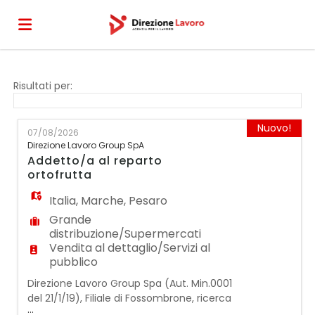
Home
Risultati per:
Offerte
Nuovo!
07/08/2026
Direzione Lavoro Group SpA
Addetto/a al reparto
di
Carica
ortofrutta
Italia
,
Marche
,
Pesaro
lavoro
il
Login
Grande
distribuzione/Supermercati
Vendita al dettaglio/Servizi al
pubblico
CV
Direzione Lavoro Group Spa (Aut. Min.0001
del 21/1/19), Filiale di Fossombrone, ricerca
...
un/a ADDETTO/A AL REPARTO ORTOFRUTTA