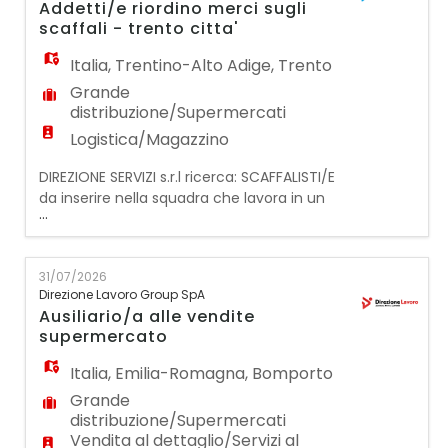
Addetti/e riordino merci sugli
in team, gestione dello stress, dinamismo
scaffali - trento citta'
Italia
,
Trentino-Alto Adige
,
Trento
Grande
distribuzione/Supermercati
Logistica/Magazzino
DIREZIONE SERVIZI s.r.l ricerca: SCAFFALISTI/E
da inserire nella squadra che lavora in un
...
supermercato a Trento (Via Maccani).
REQUISITI FONDAMENTALI PER LA
CANDIDATURA: - Preferibilmente esperienza
31/07/2026
pregressa nella mansione presso la G.D.O; -
Direzione Lavoro Group SpA
DISPONIBILITA' IMMEDIATA e flessibilità oraria;
Ausiliario/a alle vendite
- Domicilio in Trento città o essere
supermercato
auto/motomuniti
Italia
,
Emilia-Romagna
,
Bomporto
Grande
distribuzione/Supermercati
Vendita al dettaglio/Servizi al