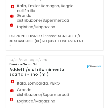
operazioni di t
Italia
,
Emilia-Romagna
,
Reggio
nell'Emilia
Grande
distribuzione/Supermercati
Logistica/Magazzino
DIREZIONE SERVIZI s.r.l ricerca: SCAFFALISTI/E
su SCANDIANO (RE) REQUISITI FONDAMENTALI
...
PER LA CANDIDATURA: - Preferibilmente
esperienza pregressa nella mansione presso
la G.D.O; - DISPONIBILITA' IMMEDIATA e
04/08/2026 - 31/08/2026
flessibilità oraria; - AUTOMUNITI; - Saper
Direzione Servizi Srl
usare il transpallet; - Capacità di lavorare in
Addetti/e al rifornimento
team, gestione dello stress, dinamismo,
scaffali - rho (mi)
reat
Italia
,
Lombardia
,
PERO
Grande
distribuzione/Supermercati
Logistica/Magazzino