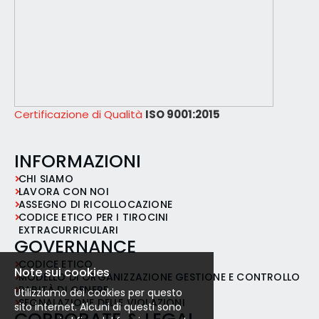
Certificazione di Qualità
ISO 9001:2015
INFORMAZIONI
CHI SIAMO
LAVORA CON NOI
ASSEGNO DI RICOLLOCAZIONE
CODICE ETICO PER I TIROCINI
EXTRACURRICULARI
GOVERNANCE
CODICE ETICO
Note sui cookies
MODELLO DI ORGANIZZAZIONE GESTIONE E CONTROLLO
PARITÀ DI GENERE
Utilizziamo dei cookies per questo
SEGNALAZIONE DELLE VIOLAZIONI
sito internet. Alcuni di questi sono