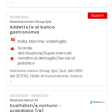
...
per supermercato SCAFFALISTI GDO. La
figura ricercata dovrà svolgere le seguenti
mansioni: - rifornimento e sistemazione
Nuovo!
05/08/2026
della merce sugli scaffali; - controllo delle
Direzione Lavoro Group SpA
scadenze e rotazione dei prodotti; - verifica
Addetto/a al banco
della corretta esposizione dei prodotti; -
gastronomia
Italia
,
Marche
,
Vallefoglia
Grande
distribuzione/Supermercati
Vendita al dettaglio/Servizi al
pubblico
Direzione Lavoro Group Spa (Aut. Min.0001
del 21/1/19), Filiale di Fossombrone, ricerca
...
per un supermercato un/a ADDETTO/A AL
BANCO GASTRONOMIA La figura ricercata
dovrà svolgere le seguenti mansioni: ●
04/08/2026 - 31/08/2026
Gestione e preparazione dei prodotti da
Direzione Servizi Srl
banco gastronomia ● Assistenza ai clienti
Scaffalisti/e notturni -
nella scelta dei prodotti ● Gestione delle
scandiano (re)