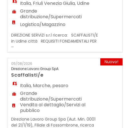
Italia
,
Friuli Venezia Giulia
,
Udine
Grande
distribuzione/Supermercati
Logistica/Magazzino
DIREZIONE SERVIZI s.r.l ricerca: SCAFFALISTI/E
in Udine città REQUISITI FONDAMENTALI PER
...
LA CANDIDATURA: - Preferibilmente
esperienza pregressa nella mansione presso
la G.D.O; - DISPONIBILITA' IMMEDIATA e
Nuovo!
05/08/2026
flessibilità oraria; - Domicilio ad Albino o
Direzione Lavoro Group SpA
essere automuniti/motomuniti; - Capacità
Scaffalisti/e
di lavorare in team, gestione dello stress,
dinam
Italia
,
Marche
,
pesaro
Grande
distribuzione/Supermercati
Vendita al dettaglio/Servizi al
pubblico
Direzione Lavoro Group Spa (Aut. Min. 0001
del 21/1/19), Filiale di Fossombrone, ricerca