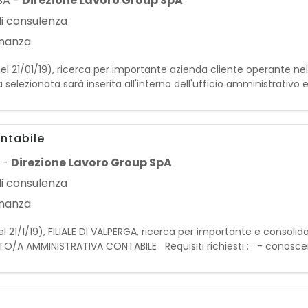
BA
-
Direzione Lavoro Group SpA
di consulenza
inanza
el 21/01/19), ricerca per importante azienda cliente operante nel
lezionata sarà inserita all'interno dell'ufficio amministrativo e
ative dell'azienda, garantendo il cor
ntabile
-
Direzione Lavoro Group SpA
di consulenza
inanza
 21/1/19), FILIALE DI VALPERGA, ricerca per importante e consolida
GATO/A AMMINISTRATIVA CONTABILE Requisiti richiesti : - conosc
 minima in settore affine - disponibilità al tempo