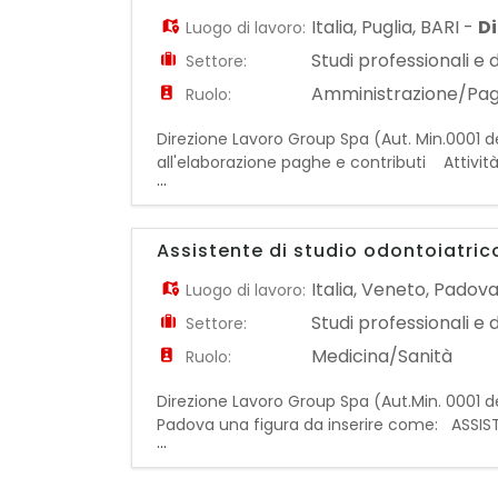
Italia
,
Puglia
,
BARI
-
D
Luogo di lavoro:
Studi professionali e 
Settore:
Amministrazione/Pa
Ruolo:
Direzione Lavoro Group Spa (Aut. Min.0001 del
all'elaborazione paghe e contributi Attività
...
adempimenti mensili e annuali (Uniemens, F
Assistente di studio odontoiatri
Italia
,
Veneto
,
Padov
Luogo di lavoro:
Studi professionali e 
Settore:
Medicina/Sanità
Ruolo:
Direzione Lavoro Group Spa (Aut.Min. 0001 del
Padova una figura da inserire come: ASSIST
...
studio moderno e strutturato e si occuperà 