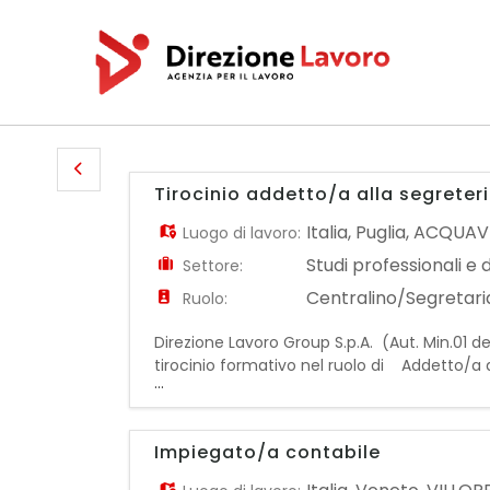
Tirocinio addetto/a alla segreter
Italia
,
Puglia
,
ACQUAVI
Luogo di lavoro:
Studi professionali e 
Settore:
Centralino/Segretaria
Ruolo:
Direzione Lavoro Group S.p.A. (Aut. Min.01 del 
tirocinio formativo nel ruolo di Addetto/a a
...
del settore e avrà l'opportunità di acquisir
Impiegato/a contabile