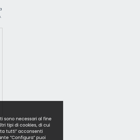
ia
.
ti sono necessari al fine
i tipi di cookies, di cui
etta tutti” acconsenti
lsante “Configura” puoi