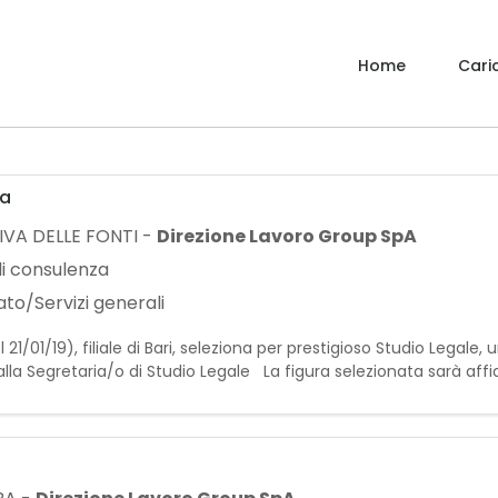
Home
Caric
ia
VA DELLE FONTI
-
Direzione Lavoro Group SpA
di consulenza
to/Servizi generali
21/01/19), filiale di Bari, seleziona per prestigioso Studio Legale, u
lla Segretaria/o di Studio Legale La figura selezionata sarà affi
e competenze nella