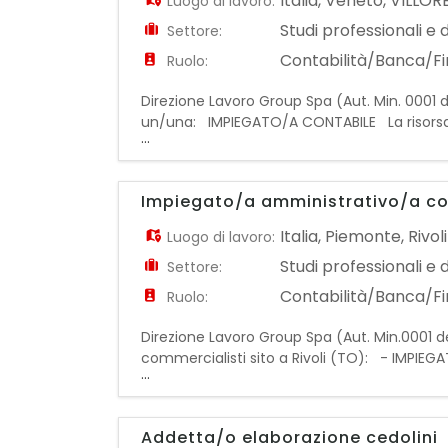
Italia
,
Veneto
,
VILLOR
Luogo di lavoro:
Studi professionali e 
Settore:
Contabilità/Banca/F
Ruolo:
Direzione Lavoro Group Spa (Aut. Min. 0001 d
un/una: IMPIEGATO/A CONTABILE La risorsa se
...
gestione delle attività contabili e amministr
Impiegato/a amministrativo/a co
Italia
,
Piemonte
,
Rivoli
Luogo di lavoro:
Studi professionali e 
Settore:
Contabilità/Banca/F
Ruolo:
Direzione Lavoro Group Spa (Aut. Min.0001 del
commercialisti sito a Rivoli (TO): - IMPIE
...
conoscenza fatturazione - esperienza anche
Addetta/o elaborazione cedolini