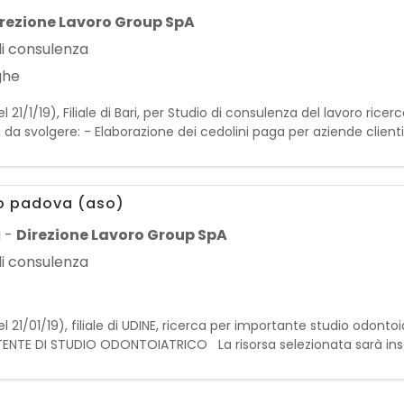
irezione Lavoro Group SpA
di consulenza
ghe
 21/1/19), Filiale di Bari, per Studio di consulenza del lavoro ri
 da svolgere: - Elaborazione dei cedolini paga per aziende clienti
24, CU, 770) - Inserimento e aggior
co padova (aso)
a
-
Direzione Lavoro Group SpA
di consulenza
 21/01/19), filiale di UDINE, ricerca per importante studio odonto
ENTE DI STUDIO ODONTOIATRICO La risorsa selezionata sarà inseri
di supportare il personale medico nelle at