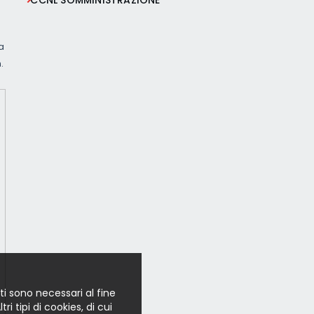
CCNL SOMMINISTRAZIONE
ia
.
ti sono necessari al fine
i tipi di cookies, di cui