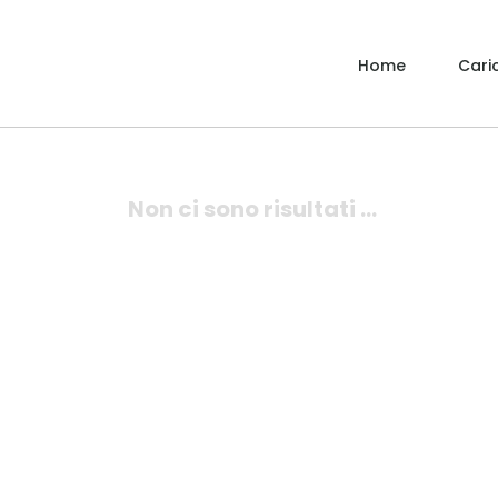
Home
Caric
Non ci sono risultati ...