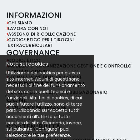
INFORMAZIONI
CHI SIAMO
LAVORA CON NOI
ASSEGNO DI RICOLLOCAZIONE
CODICE ETICO PER I TIROCINI
EXTRACURRICULARI
GOVERNANCE
CODICE ETICO
Note sui cookies
MODELLO DI ORGANIZZAZIONE GESTIONE E CONTROLLO
PARITÀ DI GENERE
Utilizziamo dei cookies per questo
SEGNALAZIONE DELLE VIOLAZIONI
sito internet. Alcuni di questi sono
CORPORATE & LEGAL
necessari al fine del funzionamento
del sito, come quelli tecnici e
REGOLAMENTO PRESTITO OBBLIGAZIONARIO
CCNL
funzionali. Altri tipi di cookies, di cui
puoi rifiutare l’utilizzo, sono di terze
CCNL SOMMINISTRAZIONE
parti. Cliccando su “Accetta tutti”
acconsenti all’utilizzo di tutti i
cookies del sito. Cliccando, invece,
SOSTENIBILITÀ
sul pulsante “Configura” puoi
CARTA DEI VALORI
selezionare le tue preferenze.