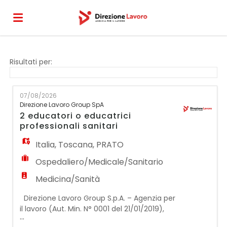
Home
Risultati per:
Offerte
07/08/2026
Direzione Lavoro Group SpA
2 educatori o educatrici
di
Carica
professionali sanitari
Italia
,
Toscana
,
PRATO
lavoro
il
Login
Ospedaliero/Medicale/Sanitario
Medicina/Sanità
CV
Direzione Lavoro Group S.p.A. – Agenzia per
il lavoro (Aut. Min. N° 0001 del 21/01/2019),
...
filiale di Prato, per strutture sanitarie private