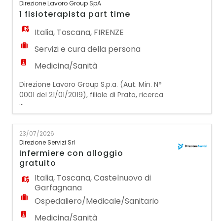
Direzione Lavoro Group SpA
saranno inserite all'interno di un servizio di
1 fisioterapista part time
assistenza domiciliare attivo sul terri
Italia
,
Toscana
,
FIRENZE
Servizi e cura della persona
Medicina/Sanità
Direzione Lavoro Group S.p.a. (Aut. Min. N°
0001 del 21/01/2019), filiale di Prato, ricerca
...
per RSA di Firenze:
1 FISIOTERAPISTA PART TIME La
risorsa sarà inserita all'interno dell'équipe
23/07/2026
multidisciplinare e si occuperà di: -
Direzione Servizi Srl
valutazione delle capacità motorie e
Infermiere con alloggio
funzionali degli os
gratuito
Italia
,
Toscana
,
Castelnuovo di
Garfagnana
Ospedaliero/Medicale/Sanitario
Medicina/Sanità