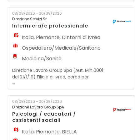
del territorio, ricerchiamo: 2 EDUCATORI O
EDUCATRICI PROFESSIONALI SANITARI Il profilo
03/08/2026 - 30/09/2026
ricercato, con orario full time, si occuperà
Direzione Servizi Srl
principalmente di: • Progettazione e
Infermiera/e professionale
attuazione di interventi educativi
Italia
,
Piemonte
,
Dintorni di Ivrea
Ospedaliero/Medicale/Sanitario
Medicina/Sanità
Direzione Lavoro Group Spa (Aut. Min.0001
del 21/1/19) Filiale di Ivrea, cerca per
...
importante struttura cliente fuori Ivrea
(To), operante nel settore assistenziale : -
INFERMIERA/E PROFESSIONALE Il/la
03/08/2026 - 30/09/2026
candidato/a ideale possiede le seguenti
Direzione Lavoro Group SpA
caratteristiche : - abilitazione all'esercizio
Psicologi / educatori /
della professione medica o rispondenti ai
assistenti sociali
requisiti per la
Italia
,
Piemonte
,
BIELLA