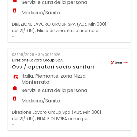
Servizi e cura della persona
Medicina/Sanità
DIREZIONE LAVORO GROUP SPA (Aut. Min.0001
del 21/1/19), Filiale di Ivrea, è alla ricerca di
...
psicologi in scienze tecniche psicologiche,
educatori prossionali e assistenti sociali da
inserire all'interno di struttura sanitaria
03/08/2026 - 30/09/2026
cliente. Principali compiti: • Gestione e
Direzione Lavoro Group SpA
organizzazione delle attività degli ospiti.
Oss / operatori socio sanitari
• Supporto pro
Italia
,
Piemonte
,
zona Nizza
Monferrato
Servizi e cura della persona
Medicina/Sanità
Direzione Lavoro Group Spa (Aut. Min.0001
del 21/1/19), FILIALE DI IVREA cerca per
...
struttura socio assistenziale dedicata ai
minori: OPERATORE/ICE SOCIO SANITARIO/A