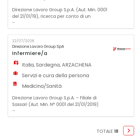
Direzione Lavoro Group S.p.A. (Aut. Min. 0001
del 21/01/19), ricerca per conto di un
...
strutture assistenziali per anziani un /una
infermiere a Castelnuovo di Garfagnana
(LU) con alloggio gratuito. Si offre: -
22/07/2026
·Contratto di assunzione con prospettiva di
Direzione Lavoro Group SpA
assunzione a tempo indeterminato presso
Infermiere/a
l'azienda sanitaria. - collaborazione con
Partita
Italia
,
Sardegna
,
ARZACHENA
Servizi e cura della persona
Medicina/Sanità
Direzione Lavoro Group S.p.A. – Filiale di
Sassari (Aut. Min. N° 0001 del 21/01/2019)
...
ricerca per importante azienda cliente la
figura di INFERMIERE/A La risorsa
selezionata sarà inserita all'interno di una
Casa di Riposo ad Arzachena e si occuperà
TOTALE
18
di garantire assistenza infermieristica agli