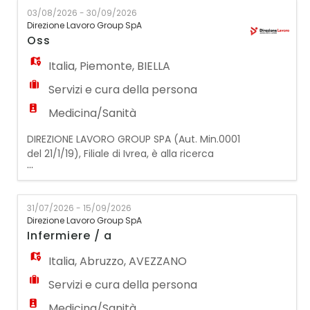
Si richiede: - attestato OSS 1000 ore -
03/08/2026 - 30/09/2026
automunito/a - disponibilità a lavorare con i
Direzione Lavoro Group SpA
minori - disponibilità ai 3 turni (06-14:00 /
Oss
14:00-22:00 / 22:00-06:00) Si offre: I
Italia
,
Piemonte
,
BIELLA
Servizi e cura della persona
Medicina/Sanità
DIREZIONE LAVORO GROUP SPA (Aut. Min.0001
del 21/1/19), Filiale di Ivrea, è alla ricerca
...
di Operatori Socio Sanitari (OSS) da inserire
all'interno di struttura sanitaria nostra
cliente. Principali compiti: - Assistenza alla
31/07/2026 - 15/09/2026
persona, con particolare cura dell'igiene e
Direzione Lavoro Group SpA
supporto alla mobilizzazione dei pazienti. -
Infermiere / a
Monitoraggio delle condizioni
Italia
,
Abruzzo
,
AVEZZANO
Servizi e cura della persona
Medicina/Sanità