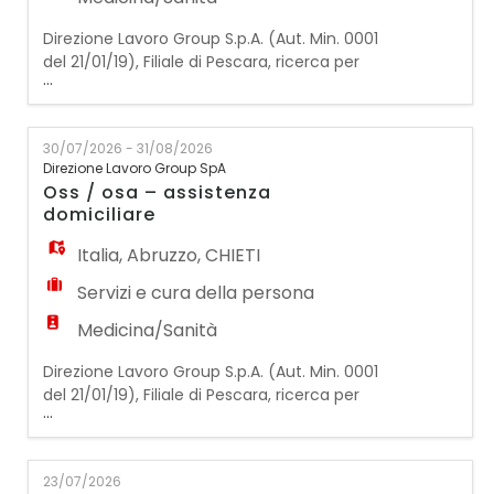
Direzione Lavoro Group S.p.A. (Aut. Min. 0001
del 21/01/19), Filiale di Pescara, ricerca per
...
Istituto operante nell'assistenza socio-
sanitaria: INFERMIERE/A La risorsa sarà
inserita all'interno di una struttura
30/07/2026 - 31/08/2026
residenziale specializzata nei percorsi
Direzione Lavoro Group SpA
assistenziali, collaborando con un'équipe
Oss / osa – assistenza
multidisciplinare composta da medici,
domiciliare
fisioterapis
Italia
,
Abruzzo
,
CHIETI
Servizi e cura della persona
Medicina/Sanità
Direzione Lavoro Group S.p.A. (Aut. Min. 0001
del 21/01/19), Filiale di Pescara, ricerca per
...
azienda cliente operante nel settore socio-
assistenziale: OPERATORE SOCIO SANITARIO
(OSS) / OPERATORE SOCIO ASSISTENZIALE
23/07/2026
(OSA) – ASSISTENZA DOMICILIARE Le risorse