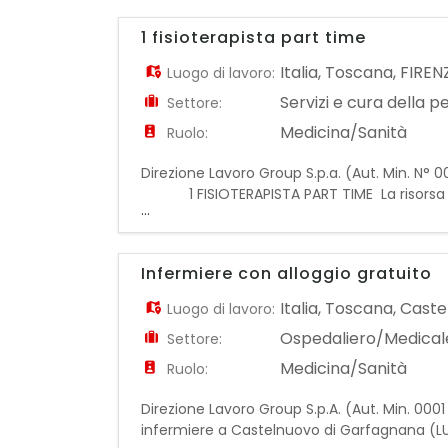
1 fisioterapista part time
Italia
,
Toscana
,
FIREN
Luogo di lavoro:
Servizi e cura della 
Settore:
Medicina/Sanità
Ruolo:
Direzione Lavoro Group S.p.a. (Aut. 
1 FISIOTERAPISTA PART TIME La risorsa sarà 
...
capacità motorie e funzionali degli os
Infermiere con alloggio gratuito
Italia
,
Toscana
,
Caste
Luogo di lavoro:
Ospedaliero/Medical
Settore:
Medicina/Sanità
Ruolo:
Direzione Lavoro Group S.p.A. (Aut. Min. 0001 
infermiere a Castelnuovo di Garfagnana (LU)
...