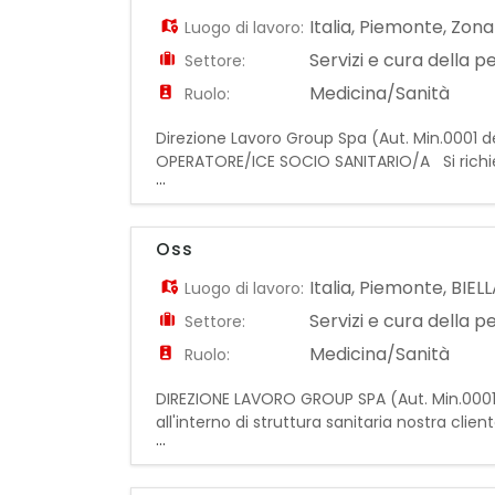
Italia
,
Piemonte
,
Zona
Luogo di lavoro:
Servizi e cura della 
Settore:
Medicina/Sanità
Ruolo:
Direzione Lavoro Group Spa (Aut. Min.0001 del
OPERATORE/ICE SOCIO SANITARIO/A Si richiede
...
disponibilità ai 3 turni (06-14:00 / 14:00-22:0
Oss
Italia
,
Piemonte
,
BIEL
Luogo di lavoro:
Servizi e cura della 
Settore:
Medicina/Sanità
Ruolo:
DIREZIONE LAVORO GROUP SPA (Aut. Min.0001 del 
all'interno di struttura sanitaria nostra clie
...
supporto alla mobilizzazione dei pazienti. - 