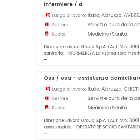
Infermiere / a
Italia
,
Abruzzo
,
AVEZ
Luogo di lavoro:
Servizi e cura della 
Settore:
Medicina/Sanità
Ruolo:
Direzione Lavoro Group S.p.A. (Aut. Min. 0001 
sanitaria: INFERMIERE/A La risorsa sarà inserit
...
collaborando con un'équipe multidisciplinar
Oss / osa – assistenza domiciliar
Italia
,
Abruzzo
,
CHIETI
Luogo di lavoro:
Servizi e cura della 
Settore:
Medicina/Sanità
Ruolo:
Direzione Lavoro Group S.p.A. (Aut. Min. 0001 
assistenziale: OPERATORE SOCIO SANITARIO 
...
saranno inserite all'interno di un servizio di 