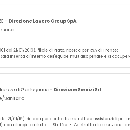
ZE
-
Direzione Lavoro Group SpA
persona
Min. N° 0001 del 21/01/2019), filiale di Prato, ricerc
inserita all'interno dell'équipe multidisciplinare e si occuperà 
lnuovo di Garfagnana
-
Direzione Servizi Srl
e/Sanitario
del 21/01/19), ricerca per conto di un strutture assistenziali per 
 con alloggio gratuito. Si offre: - ·Contratto di assunzione con