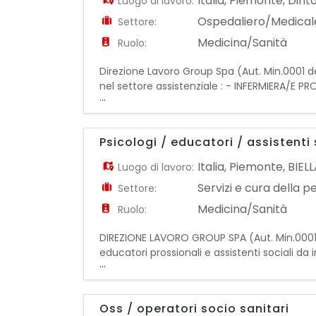
Italia
,
Piemonte
,
Dinto
Luogo di lavoro:
Ospedaliero/Medical
Settore:
Medicina/Sanità
Ruolo:
Direzione Lavoro Group Spa (Aut. Min.0001 del
nel settore assistenziale : - INFERMIERA/E PR
...
all'esercizio della professione medica o rispo
Psicologi / educatori / assistenti 
Italia
,
Piemonte
,
BIEL
Luogo di lavoro:
Servizi e cura della 
Settore:
Medicina/Sanità
Ruolo:
DIREZIONE LAVORO GROUP SPA (Aut. Min.0001 del 
educatori prossionali e assistenti sociali da
...
organizzazione delle attività degli ospiti
Oss / operatori socio sanitari