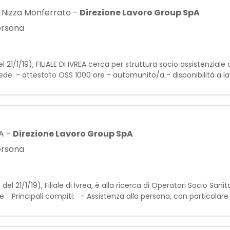
 Nizza Monferrato
-
Direzione Lavoro Group SpA
persona
 21/1/19), FILIALE DI IVREA cerca per struttura socio assistenziale
: - attestato OSS 1000 ore - automunito/a - disponibilità a lav
0 / 22:00-06:00) Si offre: I
LA
-
Direzione Lavoro Group SpA
persona
21/1/19), Filiale di Ivrea, è alla ricerca di Operatori Socio Sanit
nte. Principali compiti: - Assistenza alla persona, con particolare
Monitoraggio delle condizioni