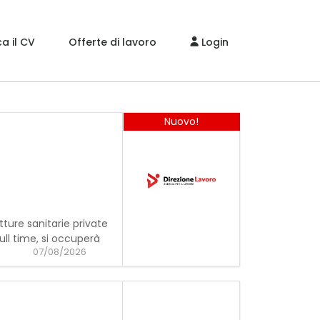
a il CV
Offerte di lavoro
Login
Nuovo!
utture sanitarie private
ull time, si occuperà
07/08/2026