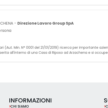
zienda sanitaria. - collaborazione con Partita
ACHENA
-
Direzione Lavoro Group SpA
persona
sari (Aut. Min. N° 0001 del 21/01/2019) ricerca per importante azie
erita all'interno di una Casa di Riposo ad Arzachena e si occupe
truttura, collaborando con il p
INFORMAZIONI
S
CHI SIAMO
C