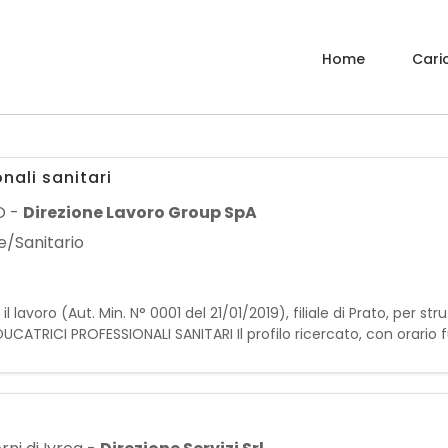
Home
Caric
nali sanitari
O
-
Direzione Lavoro Group SpA
e/Sanitario
lavoro (Aut. Min. N° 0001 del 21/01/2019), filiale di Prato, per str
UCATRICI PROFESSIONALI SANITARI Il profilo ricercato, con orario f
one di interventi educativi