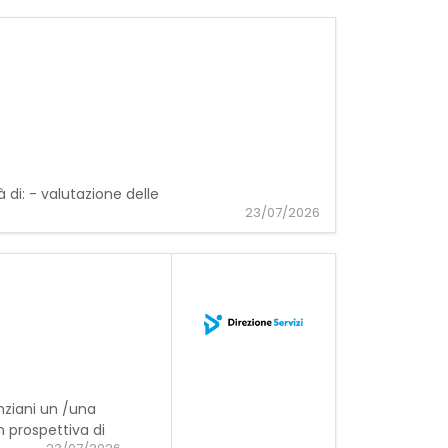
a per RSA di Firenze:
di: - valutazione delle
23/07/2026
anziani un /una
 prospettiva di