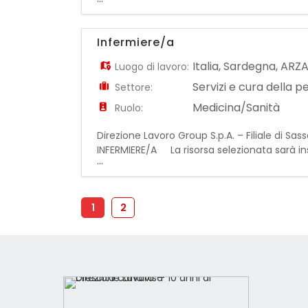
assunzione a tempo indeterminato presso l'a
Infermiere/a
Italia
,
Sardegna
,
ARZ
Luogo di lavoro:
Servizi e cura della 
Settore:
Medicina/Sanità
Ruolo:
Direzione Lavoro Group S.p.A. – Filiale di Sas
INFERMIERE/A La risorsa selezionata sarà ins
...
assistenza infermieristica agli ospiti della s
1
2