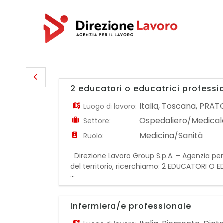
2 educatori o educatrici professio
Italia
,
Toscana
,
PRAT
Luogo di lavoro:
Ospedaliero/Medical
Settore:
Medicina/Sanità
Ruolo:
Direzione Lavoro Group S.p.A. – Agenzia per il 
del territorio, ricerchiamo: 2 EDUCATORI O ED
...
principalmente di: • Progettazione e attuazi
Infermiera/e professionale