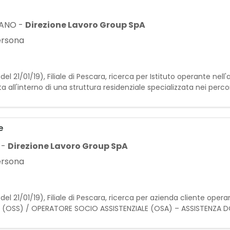
ZANO
-
Direzione Lavoro Group SpA
persona
del 21/01/19), Filiale di Pescara, ricerca per Istituto operante nell
a all'interno di una struttura residenziale specializzata nei percors
e composta da medici, fisioterapis
e
-
Direzione Lavoro Group SpA
persona
del 21/01/19), Filiale di Pescara, ricerca per azienda cliente oper
(OSS) / OPERATORE SOCIO ASSISTENZIALE (OSA) – ASSISTENZA DOM
assistenza domiciliare attivo sul terri