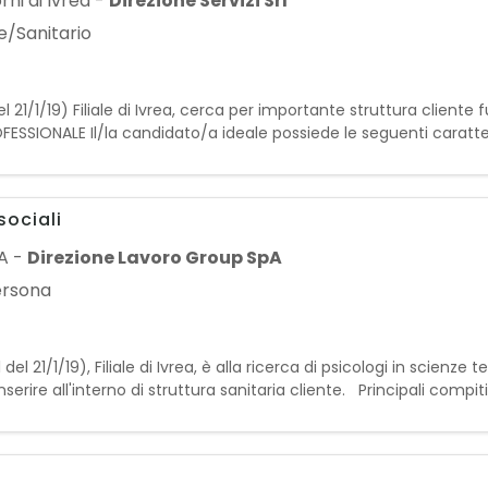
rni di Ivrea
-
Direzione Servizi Srl
e/Sanitario
 21/1/19) Filiale di Ivrea, cerca per importante struttura cliente 
OFESSIONALE Il/la candidato/a ideale possiede le seguenti caratter
ndenti ai requisiti per la
sociali
LA
-
Direzione Lavoro Group SpA
persona
21/1/19), Filiale di Ivrea, è alla ricerca di psicologi in scienze 
 inserire all'interno di struttura sanitaria cliente. Principali c
. • Supporto pro