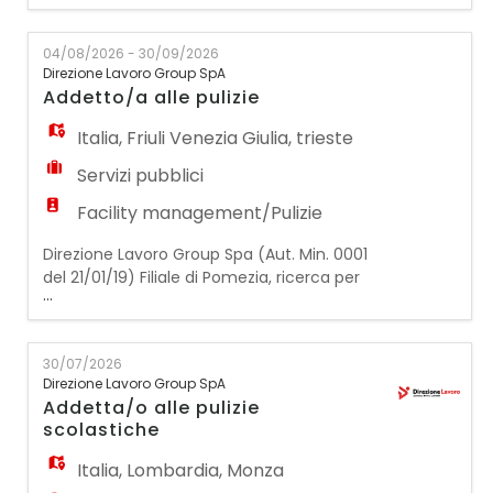
pulizie. La risorsa si occuperà della pulizia di
un negozio e sarà inserita con contratto a
04/08/2026 - 30/09/2026
tempo determinato. L' orario di lavoro
Direzione Lavoro Group SpA
previsto è di 17 ore settimanali dalle 5.45 alle
Addetto/a alle pulizie
10.00 per 4 giorni settimanali dal lunedì
Italia
,
Friuli Venezia Giulia
,
trieste
Servizi pubblici
Facility management/Pulizie
Direzione Lavoro Group Spa (Aut. Min. 0001
del 21/01/19) Filiale di Pomezia, ricerca per
...
realtà operante nel settore facility, UN/UNA
ADDETTO/A ALLE PULIZIE. Mansioni previste: -
igiene e sanificazione applicando le diverse
30/07/2026
metodiche in funzione degli ambienti di
Direzione Lavoro Group SpA
intervento; - servizi realizzati in ambienti
Addetta/o alle pulizie
pubblici ad elevata frequenza di person
scolastiche
Italia
,
Lombardia
,
Monza