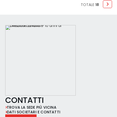
manutenzione delle camere e degli spazi
TOTALE
18
comuni in una struttura ricettiva sita nella
città di Olbia. Requisiti:
CONTATTI
TROVA LA SEDE PIÙ VICINA
DATI SOCIETARI E CONTATTI