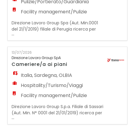
Pulizie/Portierato/Guardiania
Facility management/Pulizie
Direzione Lavoro Group Spa (Aut. Min.0001
del 21/1/2019) filiale di Perugia ricerca per
...
azienda cliente un/una addetto/a alle
pulizie. La risorsa si occuperà della pulizia e
sarà inserita con primo contratto a tempo
13/07/2026
determinato con possibilità di inserimento
Direzione Lavoro Group SpA
stabile in azienda. L' orario di lavoro previsto
Cameriere/a ai piani
è di 33 ore settimanali: Lunedì 6.00/8.0
Italia
,
Sardegna
,
OLBIA
Hospitality/Turismo/Viaggi
Facility management/Pulizie
Direzione Lavoro Group S.p.a. Filiale di Sassari
(Aut. Min. N° 0001 del 21/01/2019) ricerca per
...
importante struttura alberghiera un/a
CAMERIERE/ CAMERIERA AI PIANI La risorsa si
occuperà della pulizia, del riordino e della