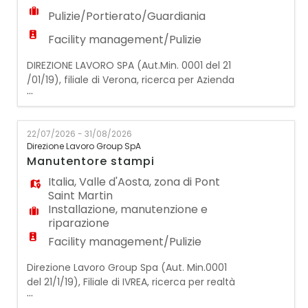
Pulizie/Portierato/Guardiania
Facility management/Pulizie
DIREZIONE LAVORO SPA (Aut.Min. 0001 del 21
/01/19), filiale di Verona, ricerca per Azienda
...
cliente del settore pulizie, un/una:
ADDETTO/A PULIZIE Mansioni: - Pulizia e
sanificazione di: uffici, scale condominiali,
22/07/2026 - 31/08/2026
aree comuni, palestre, sale ristorazione e
Direzione Lavoro Group SpA
studi medici - Utilizzo e corretta gestione
Manutentore stampi
dei prodotti e delle attrezzature pe
Italia
,
Valle d'Aosta
,
zona di Pont
Saint Martin
Installazione, manutenzione e
riparazione
Facility management/Pulizie
Direzione Lavoro Group Spa (Aut. Min.0001
del 21/1/19), Filiale di IVREA, ricerca per realtà
...
multinazionale operante nel settore