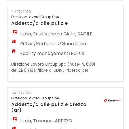
automotive con sede in bassa Valle d'Aosta,
siamo alla ricerca di un Manutentore
14/07/2026
Stampi da inserire all'interno del reparto
Direzione Lavoro Group SpA
attrezzeria. Zona bassa Valle d'Aosta -
Addetto/a alle pulizie
pressi di Pont Saint Martin (AO) Requisiti
richi
Italia
,
Friuli Venezia Giulia
,
SACILE
Pulizie/Portierato/Guardiania
Facility management/Pulizie
Direzione Lavoro Group Spa (Aut.Min. 0001
del 21/01/19), filiale di UDINE, ricerca per
...
importante azienda cliente operante nel
settore delle pulizie civili ed industriali
un/una: ADDETTO/A ALLE PULIZIE PER LA
14/07/2026
ZONA DI SACILE La risorsa ideale dovrà
Direzione Lavoro Group SpA
svolgere le seguenti attività: - Pulizia e
Addetto/a alle pulizie arezzo
sanificazione di ambienti interni (uffici,
(ar)
locali
Italia
,
Toscana
,
AREZZO