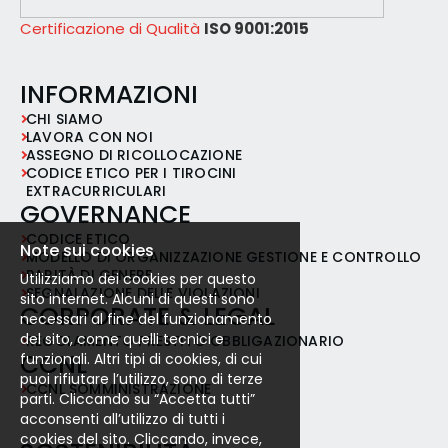
Certificazione di Qualità
ISO 9001:2015
INFORMAZIONI
CHI SIAMO
LAVORA CON NOI
ASSEGNO DI RICOLLOCAZIONE
CODICE ETICO PER I TIROCINI
EXTRACURRICULARI
GOVERNANCE
CODICE ETICO
Note sui cookies
MODELLO DI ORGANIZZAZIONE GESTIONE E CONTROLLO
PARITÀ DI GENERE
Utilizziamo dei cookies per questo
SEGNALAZIONE DELLE VIOLAZIONI
sito internet. Alcuni di questi sono
CORPORATE & LEGAL
necessari al fine del funzionamento
del sito, come quelli tecnici e
REGOLAMENTO PRESTITO OBBLIGAZIONARIO
CCNL
funzionali. Altri tipi di cookies, di cui
puoi rifiutare l’utilizzo, sono di terze
CCNL SOMMINISTRAZIONE
parti. Cliccando su “Accetta tutti”
acconsenti all’utilizzo di tutti i
cookies del sito. Cliccando, invece,