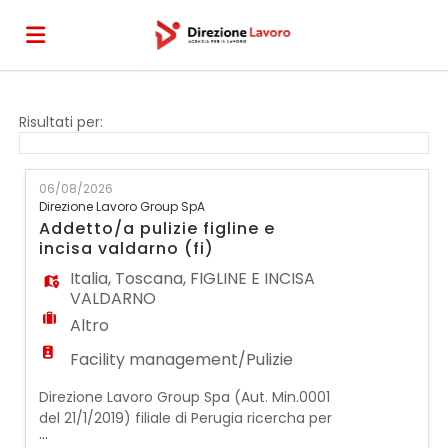
Home
Risultati per:
Offerte
06/08/2026
Direzione Lavoro Group SpA
Addetto/a pulizie figline e
di
Carica
incisa valdarno (fi)
Italia
,
Toscana
,
FIGLINE E INCISA
VALDARNO
lavoro
il
Login
Altro
Facility management/Pulizie
CV
Direzione Lavoro Group Spa (Aut. Min.0001
del 21/1/2019) filiale di Perugia ricercha per
...
azienda cliente un/una addetto/a alle