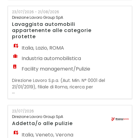
pulizie/multiservizi/ristorazione:
1 ADDETTA/O ALLE PULIZIE L'addetta/o alle
23/07/2026 - 21/08/2026
pulizie si occuperà dell'attività di
Direzione Lavoro Group SpA
sanificazione e pulizia all'interno della
Lavaggista automobili
scuola (aule, bagni, corridoi, sale comuni,
appartenente alle categorie
refettorio). Requisiti
protette
Italia
,
Lazio
,
ROMA
Industria automobilistica
Facility management/Pulizie
Direzione Lavoro S.p.a. (Aut. Min. N° 0001 del
21/01/2019), filiale di Roma, ricerca per
...
azienda che lavora nel settore automotive
UN LAVAGGISTA per automobili La risorsa si
occuperà del lavaggio delle vetture, dello
23/07/2026
spostamento e della preparazione poi per la
Direzione Lavoro Group SpA
consegna. Requisito preferenziale è
Addetta/o alle pulizie
l'appartenenza alle categorie protette, art.1
L'i
Italia
,
Veneto
,
Verona