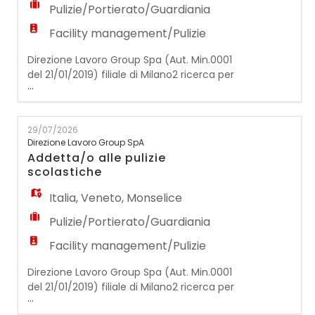
Pulizie/Portierato/Guardiania
Facility management/Pulizie
Direzione Lavoro Group Spa (Aut. Min.0001
del 21/01/2019) filiale di Milano2 ricerca per
...
azienda operante nel settore delle
pulizie/multiservizi/ristorazione:
1 ADDETTA/O ALLE PULIZIE L'addetta/o alle
29/07/2026
pulizie si occuperà dell'attività di
Direzione Lavoro Group SpA
sanificazione e pulizia all'interno della
Addetta/o alle pulizie
scuola (aule, bagni, corridoi, sale comuni,
scolastiche
refettorio). Requisiti
Italia
,
Veneto
,
Monselice
Pulizie/Portierato/Guardiania
Facility management/Pulizie
Direzione Lavoro Group Spa (Aut. Min.0001
del 21/01/2019) filiale di Milano2 ricerca per
...
azienda operante nel settore delle