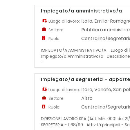
Impiegato/a amministrativo/a
Italia
,
Emilia-Romagn
Luogo di lavoro:
Pubblica amministra
Settore:
Centralino/Segretaria
Ruolo:
IMPIEGATO/A AMMINISTRATIVO/A Luogo di lavo
Impiegato/a Amministrativo/a Descrizione an
...
un: IMPIEGATO/A AMMINISTRATIVO/A Le risor
Impiegato/a segreteria - apparte
Italia
,
Veneto
,
San pol
Luogo di lavoro:
Altro
Settore:
Centralino/Segretaria
Ruolo:
DIREZIONE LAVORO SPA (Aut. Min. 0001 del 21/
SEGRETERIA - L.68/99 Attività principali - S
...