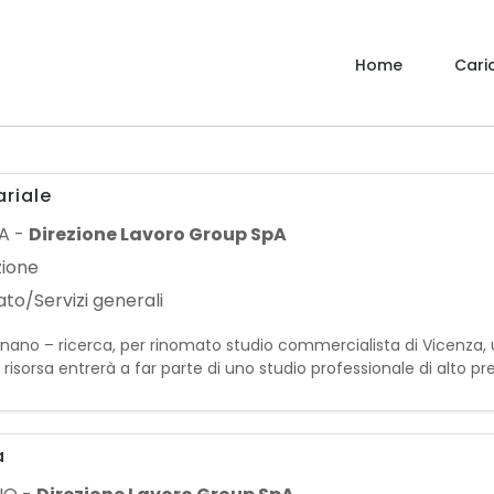
Home
Caric
riale
A
-
Direzione Lavoro Group SpA
zione
to/Servizi generali
zignano – ricerca, per rinomato studio commercialista di Vicenza,
orsa entrerà a far parte di uno studio professionale di alto pre
sionali operando a stretto contatto c
a