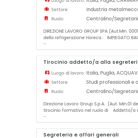
Italia
,
Puglia
,
CARMIA
Luogo di lavoro:
Industria metalmecc
Settore:
Centralino/Segretaria
Ruolo:
DIREZIONE LAVORO GROUP SPA (Aut.Min. 0001 del
della refrigerazione Horeca : IMPIEGATO BACK 
...
pratiche amministrative; - Combinare comp
Tirocinio addetto/a alla segreter
Italia
,
Puglia
,
ACQUAVI
Luogo di lavoro:
Studi professionali e 
Settore:
Centralino/Segretaria
Ruolo:
Direzione Lavoro Group S.p.A. (Aut. Min.01 del 
tirocinio formativo nel ruolo di Addetto/a a
...
del settore e avrà l'opportunità di acquisir
Segreteria e affari generali