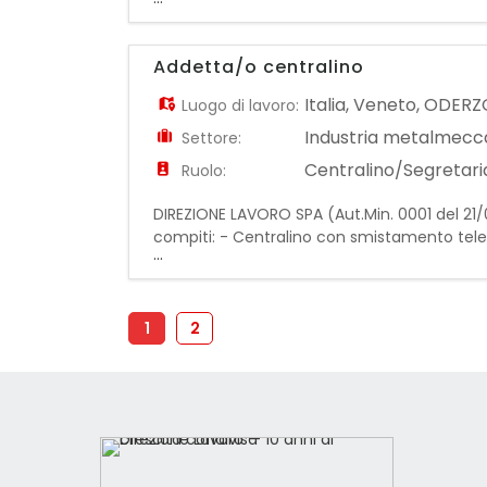
ricezione, assistenza e informazioni al pubb
Addetta/o centralino
Italia
,
Veneto
,
ODERZ
Luogo di lavoro:
Industria metalmecc
Settore:
Centralino/Segretaria
Ruolo:
DIREZIONE LAVORO SPA (Aut.Min. 0001 del 2
compiti: - Centralino con smistamento telef
...
richiesti i seguenti requisiti: - Minima esp
1
2