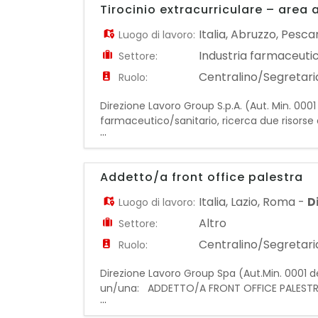
Tirocinio extracurriculare – area
Italia
,
Abruzzo
,
Pesca
Luogo di lavoro:
Industria farmaceuti
Settore:
Centralino/Segretaria
Ruolo:
Direzione Lavoro Group S.p.A. (Aut. Min. 0001
farmaceutico/sanitario, ricerca due risorse d
...
AMMINISTRATIVO/A CONTABILE IN TIROCINIO
Addetto/a front office palestra
Italia
,
Lazio
,
Roma
-
D
Luogo di lavoro:
Altro
Settore:
Centralino/Segretaria
Ruolo:
Direzione Lavoro Group Spa (Aut.Min. 0001 del
un/una: ADDETTO/A FRONT OFFICE PALESTRA La 
...
accoglienza e supporto amministrativo alle i