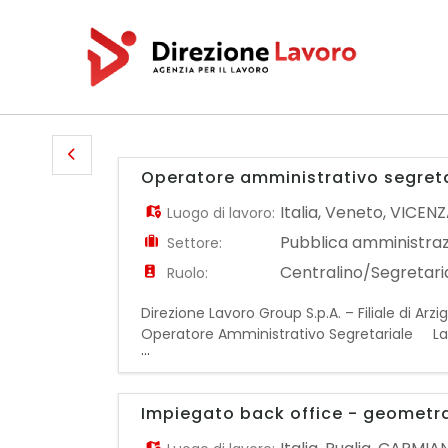
Operatore amministrativo segreta
Italia
,
Veneto
,
VICENZ
Luogo di lavoro:
Pubblica amministra
Settore:
Centralino/Segretaria
Ruolo:
Direzione Lavoro Group S.p.A. – Filiale di Ar
Operatore Amministrativo Segretariale La ris
...
di sviluppare competenze tecniche e profes
Impiegato back office - geometr