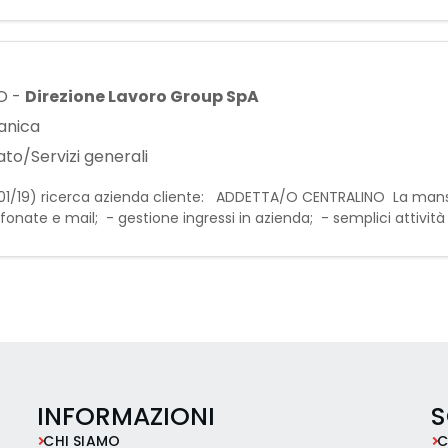
lico. - Supporto amministrativo inserim
O
-
Direzione Lavoro Group SpA
anica
to/Servizi generali
1/01/19) ricerca azienda cliente: ADDETTA/O CENTRALINO La mans
onate e mail; - gestione ingressi in azienda; - semplici attivit
erienza nella mansione; - Conoscenza
INFORMAZIONI
S
CHI SIAMO
C