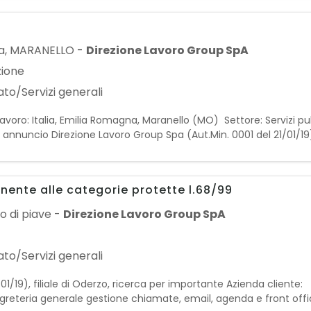
a
,
MARANELLO
-
Direzione Lavoro Group SpA
zione
to/Servizi generali
ro: Italia, Emilia Romagna, Maranello (MO) Settore: Servizi pub
nuncio Direzione Lavoro Group Spa (Aut.Min. 0001 del 21/01/19), 
se verranno assegnate all'Area Operator
nente alle categorie protette l.68/99
o di piave
-
Direzione Lavoro Group SpA
to/Servizi generali
01/19), filiale di Oderzo, ricerca per importante Azienda client
egreteria generale gestione chiamate, email, agenda e front offic