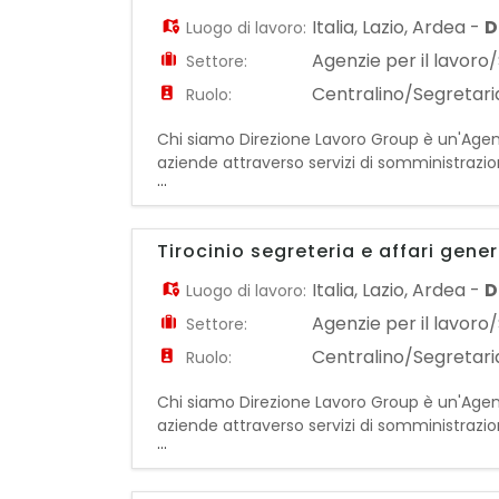
Italia
,
Lazio
,
Ardea
-
D
Luogo di lavoro:
Agenzie per il lavoro/
Settore:
Centralino/Segretaria
Ruolo:
Chi siamo Direzione Lavoro Group è un'Agenzi
aziende attraverso servizi di somministrazi
...
nuove opportunità professionali e supportare
Tirocinio segreteria e affari gener
Italia
,
Lazio
,
Ardea
-
D
Luogo di lavoro:
Agenzie per il lavoro/
Settore:
Centralino/Segretaria
Ruolo:
Chi siamo Direzione Lavoro Group è un'Agenzi
aziende attraverso servizi di somministrazi
...
nuove opportunità professionali e supportare