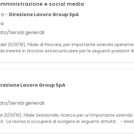
 amministrazione e social media
ra
-
Direzione Lavoro Group SpA
ca
to/Servizi generali
 del 21/01/19), Filiale di Pescara, per importante azienda operante
a inserire in tirocinio extracurriculare per le seguenti posizioni
 EXTRACURRICULARE SOCIAL MEDIA MANAGER (SMM) IN TIROCINIO E
irezione Lavoro Group SpA
to/Servizi generali
 21/01/19), Filiale Direzionale, ricerca per un'importante azienda
risorsa si occuperà di svolgere le seguenti attività: - Gestion
scrizioni - Supporto alla rete c