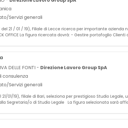
NO
-
Direzione Lavoro Group SpA
anica
to/Servizi generali
 21 / 01 / 19), Filiale di Lecce ricerca per importante azienda ne
OFFICE La figura ricercata dovrà: - Gestire portafoglio Clienti at
etenze amministrative con abili
ia
VA DELLE FONTI
-
Direzione Lavoro Group SpA
di consulenza
to/Servizi generali
21/01/19), filiale di Bari, seleziona per prestigioso Studio Legale, u
lla Segretaria/o di Studio Legale La figura selezionata sarà affi
e competenze nella