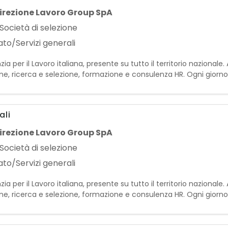
irezione Lavoro Group SpA
Società di selezione
to/Servizi generali
a per il Lavoro italiana, presente su tutto il territorio nazional
one, ricerca e selezione, formazione e consulenza HR. Ogni giorn
 la crescita delle imprese. Per la nos
ali
irezione Lavoro Group SpA
Società di selezione
to/Servizi generali
a per il Lavoro italiana, presente su tutto il territorio nazional
one, ricerca e selezione, formazione e consulenza HR. Ogni giorn
 la crescita delle imprese. Per la nos