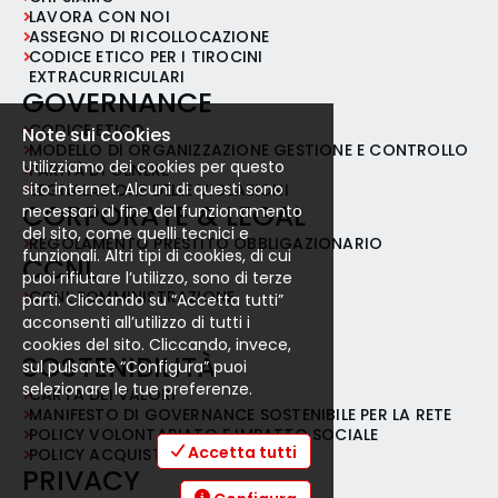
riservatezza e capacità organizzative •
LAVORA CON NOI
Buone doti relazionali e comunicative •
ASSEGNO DI RICOLLOCAZIONE
Attitudine al lavoro in team Completano il
CODICE ETICO PER I TIROCINI
profilo: • Esperienza maturata in aziende
EXTRACURRICULARI
del settore metalmeccanico •
GOVERNANCE
Conoscenza di software gestionali HR o
paghe • Capacità di gestione di più attività
CODICE ETICO
Note sui cookies
contemporaneamente • Volontà ad
MODELLO DI ORGANIZZAZIONE GESTIONE E CONTROLLO
Utilizziamo dei cookies per questo
imparare e crescere professionalmente
PARITÀ DI GENERE
RAL 23.000 - 26.000 EUR Il presente
sito internet. Alcuni di questi sono
SEGNALAZIONE DELLE VIOLAZIONI
annuncio è rivolto ad entrambi i sessi, ai
CORPORATE & LEGAL
necessari al fine del funzionamento
sensi delle leggi 903/77 e 125/91, e a
del sito, come quelli tecnici e
REGOLAMENTO PRESTITO OBBLIGAZIONARIO
persone di tutte le età e tutte le
funzionali. Altri tipi di cookies, di cui
CCNL
nazionalità, ai sensi dei decreti legislativi
puoi rifiutare l’utilizzo, sono di terze
215/03 e 216/03. Gli interessati possono
CCNL SOMMINISTRAZIONE
parti. Cliccando su “Accetta tutti”
inviare il CV con l'autorizzazione al
acconsenti all’utilizzo di tutti i
trattamento dei dati personali secondo il
cookies del sito. Cliccando, invece,
D. Lgs. 196/03 e il Regolamento UE n.
SOSTENIBILITÀ
sul pulsante “Configura” puoi
2016/679.
selezionare le tue preferenze.
CARTA DEI VALORI
MANIFESTO DI GOVERNANCE SOSTENIBILE PER LA RETE
POLICY VOLONTARIATO E IMPATTO SOCIALE
Accetta tutti
POLICY ACQUISTI RESPONSABILI
PRIVACY