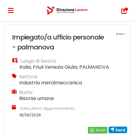
Home
Impiegato/a ufficio personale
- palmanova
Offerte
Luogo di lavoro:
Italia
,
Friuli Venezia Giulia
,
PALMANOVA
di
Carica
Settore:
Industria metalmeccanica
Ruolo:
lavoro
il
Login
Risorse umane
Data ultimo aggiornamento:
CV
18/06/2026
Send