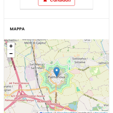
Candidati
MAPPA
+
−
|
©
contributors |