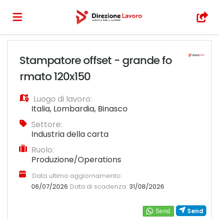
Home
Stampatore offset - grande fo
rmato 120x150
Offerte
Luogo di lavoro:
Italia
,
Lombardia
,
Binasco
di
Carica
Settore:
Industria della carta
Ruolo:
lavoro
il
Login
Produzione/Operations
Data ultimo aggiornamento:
CV
06/07/2026
Data di scadenza:
31/08/2026
Send