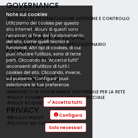
GOVERNANCE
CODICE ETICO
Note sui cookies
MODELLO DI ORGANIZZAZIONE GESTIONE E CONTROLLO
Utilizziamo dei cookies per questo
PARITÀ DI GENERE
sito internet. Alcuni di questi sono
SEGNALAZIONE DELLE VIOLAZIONI
CORPORATE & LEGAL
necessari al fine del funzionamento
del sito, come quelli tecnici e
REGOLAMENTO PRESTITO OBBLIGAZIONARIO
funzionali. Altri tipi di cookies, di cui
CCNL
puoi rifiutare l’utilizzo, sono di terze
CCNL SOMMINISTRAZIONE
parti. Cliccando su “Accetta tutti”
acconsenti all’utilizzo di tutti i
cookies del sito. Cliccando, invece,
SOSTENIBILITÀ
sul pulsante “Configura” puoi
selezionare le tue preferenze.
CARTA DEI VALORI
MANIFESTO DI GOVERNANCE SOSTENIBILE PER LA RETE
POLICY VOLONTARIATO E IMPATTO SOCIALE
Accetta tutti
POLICY ACQUISTI RESPONSABILI
PRIVACY
Configura
PRIVACY POLICY
POLITICA SUI COOKIES
Solo necessari