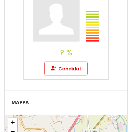
? %
Candidati
MAPPA
+
−