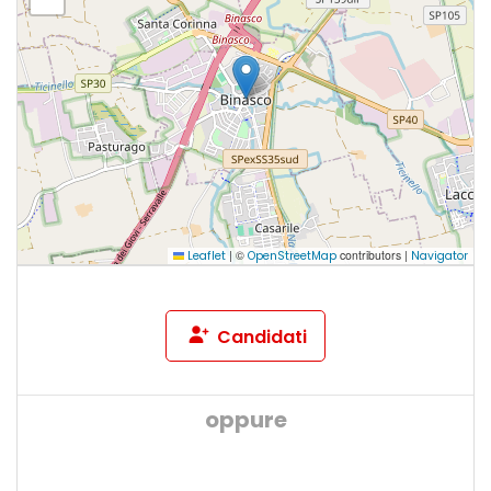
|
©
contributors |
Leaflet
OpenStreetMap
Navigator
Candidati
oppure