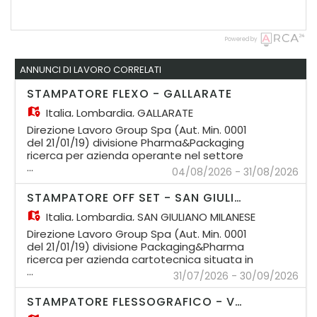
Powered by
ANNUNCI DI LAVORO CORRELATI
STAMPATORE FLEXO - GALLARATE
Italia,
Lombardia, GALLARATE
Direzione Lavoro Group Spa (Aut. Min. 0001
del 21/01/19) divisione Pharma&Packaging
ricerca per azienda operante nel settore
...
cartotecnico, siamo alla ricerca di uno
04/08/2026 - 31/08/2026
Stampatore Flexografico su Gallarate.
Responsabilità: - Operare e gestire
STAMPATORE OFF SET - SAN GIULIANO MILANESE
macchine da stampa flexografica. -
Italia,
Lombardia, SAN GIULIANO MILANESE
Preparare e impostare le macchine per la
produzione. - Monitorare il processo di
Direzione Lavoro Group Spa (Aut. Min. 0001
stampa per garantire la qualità del
del 21/01/19) divisione Packaging&Pharma
prodotto finale. - Effettuare controlli di
ricerca per azienda cartotecnica situata in
qualità durante e dopo il processo di
...
zona San Giuliano Milanese (MI) una figura
31/07/2026 - 30/09/2026
stampa. - Collaborare con il team per
di Stampatore Off set. Responsabilità: -
ottimizzare i tempi di produzione e ridurre
Operare e gestire macchina da stampa
STAMPATORE FLESSOGRAFICO - VARESE
gli scarti. Requisiti: - Esperienza pregressa
Heidelberg - Preparare e impostare le