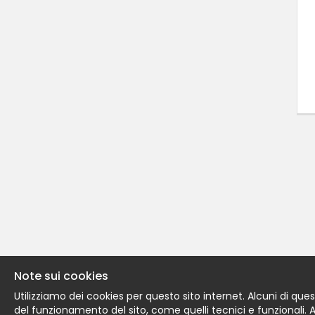
Note sui cookies
Utilizziamo dei cookies per questo sito internet. Alcuni di ques
del funzionamento del sito, come quelli tecnici e funzionali. Altr